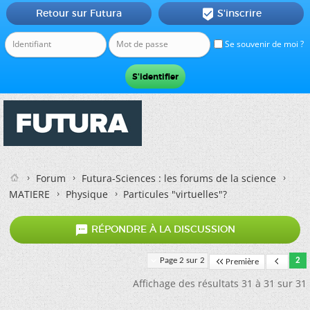
Retour sur Futura
S'inscrire

Se souvenir de moi ?
Forum
Futura-Sciences : les forums de la science
MATIERE
Physique
Particules "virtuelles"?

RÉPONDRE À LA DISCUSSION
Page 2 sur 2
2
Première
Affichage des résultats 31 à 31 sur 31