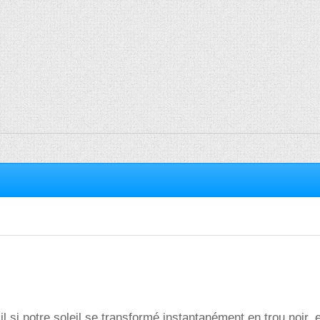
l si notre soleil se transformé instantanément en trou noir, 