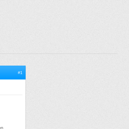
#1
en