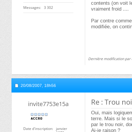
contents (on voit 
Messages
3 302
vraiment froid ....
Par contre comme l
modifiée, on conti
Dernière modification par 
20/08/2007,
18h56
Re : Trou noi
invite7753e15a
Oui, mais logiquem
terre. Mais si le s
par le trou noir, d
Date d'inscription
janvier
Ai-je raison ?