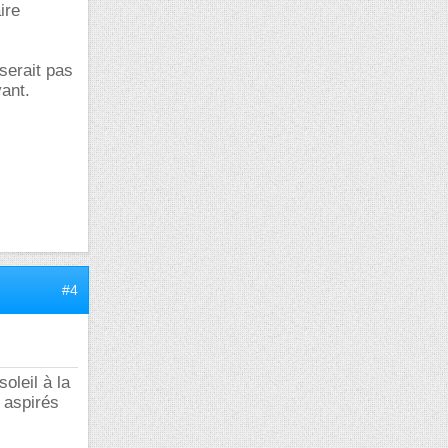
ire
serait pas
vant.
#4
oleil à la
t aspirés