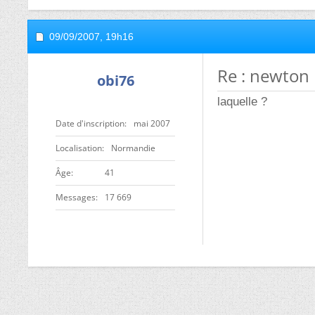
09/09/2007,
19h16
Re : newton
obi76
laquelle ?
Date d'inscription
mai 2007
Localisation
Normandie
ge
41
Messages
17 669