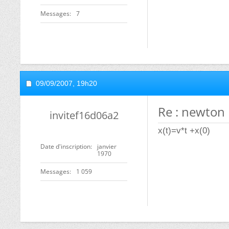
Messages
7
09/09/2007,
19h20
Re : newton
invitef16d06a2
x(t)=v*t +x(0)
Date d'inscription
janvier
1970
Messages
1 059