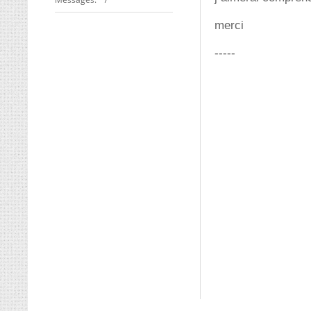
merci
-----