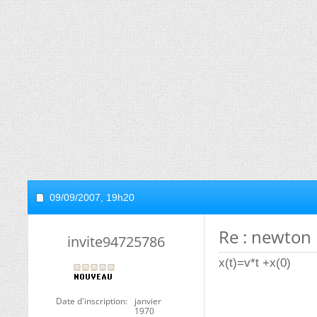
09/09/2007,
19h20
Re : newton
invite94725786
x(t)=v*t +x(0)
Date d'inscription
janvier
1970