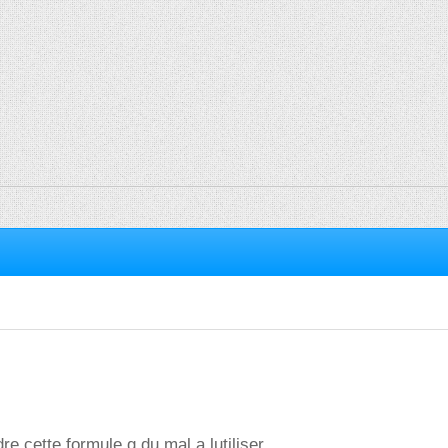
re cette formule g du mal a lutiliser