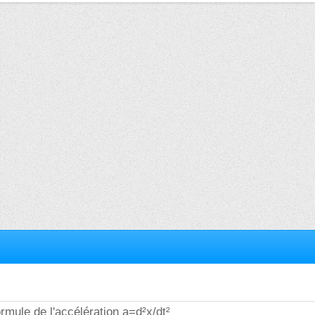
formule de l'accélération a=d²x/dt²