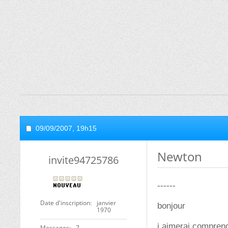
09/09/2007,
19h15
Newton
invite94725786
------
Date d'inscription
janvier
bonjour
1970
j aimerai comprend
Messages
7