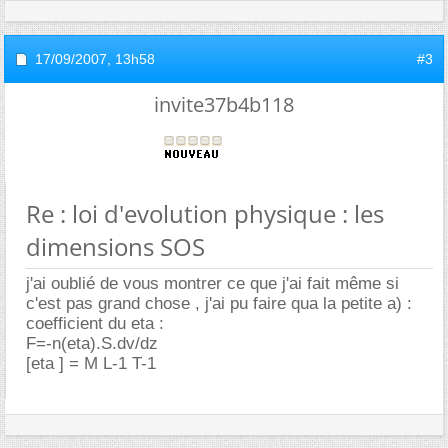
17/09/2007,
13h58
#3
invite37b4b118
Re : loi d'evolution physique : les
dimensions SOS
j'ai oublié de vous montrer ce que j'ai fait même si
c'est pas grand chose , j'ai pu faire qua la petite a) :
coefficient du eta :
F=-n(eta).S.dv/dz
[eta ] = M L-1 T-1