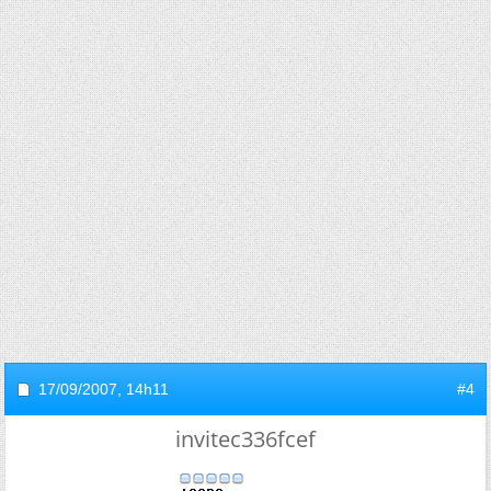
17/09/2007,
14h11
#4
invitec336fcef