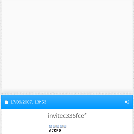
17/09/2007,
13h53
#2
invitec336fcef