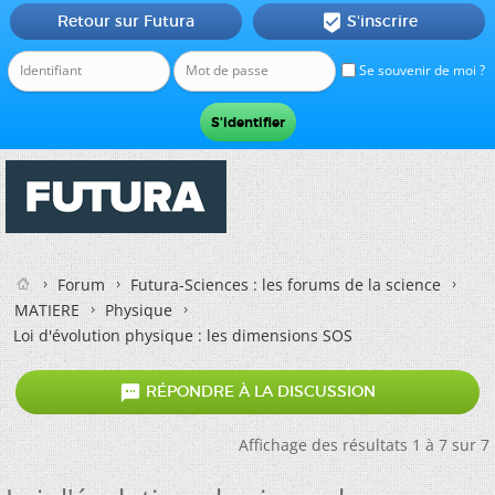
Retour sur Futura
S'inscrire

Se souvenir de moi ?
Forum
Futura-Sciences : les forums de la science
MATIERE
Physique
Loi d'évolution physique : les dimensions SOS

RÉPONDRE À LA DISCUSSION
Affichage des résultats 1 à 7 sur 7