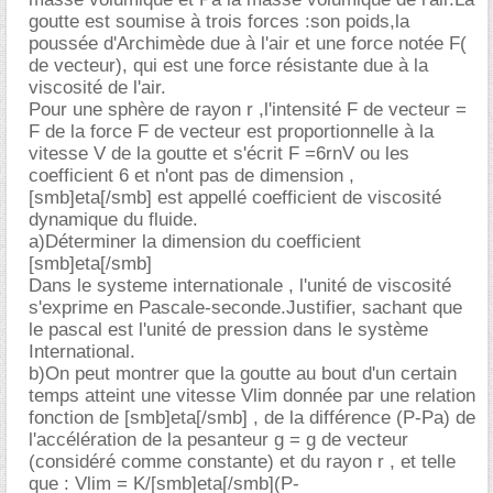
goutte est soumise à trois forces :son poids,la
poussée d'Archimède due à l'air et une force notée F(
de vecteur), qui est une force résistante due à la
viscosité de l'air.
Pour une sphère de rayon r ,l'intensité F de vecteur =
F de la force F de vecteur est proportionnelle à la
vitesse V de la goutte et s'écrit F =6rnV ou les
coefficient 6 et n'ont pas de dimension ,
[smb]eta[/smb] est appellé coefficient de viscosité
dynamique du fluide.
a)Déterminer la dimension du coefficient
[smb]eta[/smb]
Dans le systeme internationale , l'unité de viscosité
s'exprime en Pascale-seconde.Justifier, sachant que
le pascal est l'unité de pression dans le système
International.
b)On peut montrer que la goutte au bout d'un certain
temps atteint une vitesse Vlim donnée par une relation
fonction de [smb]eta[/smb] , de la différence (P-Pa) de
l'accélération de la pesanteur g = g de vecteur
(considéré comme constante) et du rayon r , et telle
que : Vlim = K/[smb]eta[/smb](P-