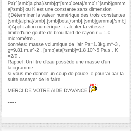
Pa)^[smb]alpha[/smb]g^[smb]beta[/smb]r^[smb]gamm
a[/smb] ou K est une constante sans dimension
i)Déterminer la valeur numérique des trois constantes
[smb]alpha[/smb],[smb]beta[/smb],[smb]gamma[/smb]
ii)Application numérique : calculer la vitesse
limited'une goutte de brouillard de rayon r = 1.0
micromètre .
données: masse volumique de l'air Pa=1.3kg.m^-3 ,
g=9.81 m.s^-2 , [smb]eta[/smb]=1.8 10^-5 Pa.s , K
=2/9 .
Rappel :Un litre d'eau posséde une masse d'un
kilogramme
si vous me donner un coup de pouce je pourrai par la
suite essayer de le faire
MERCI DE VOTRE AIDE D'AVANCE
-----