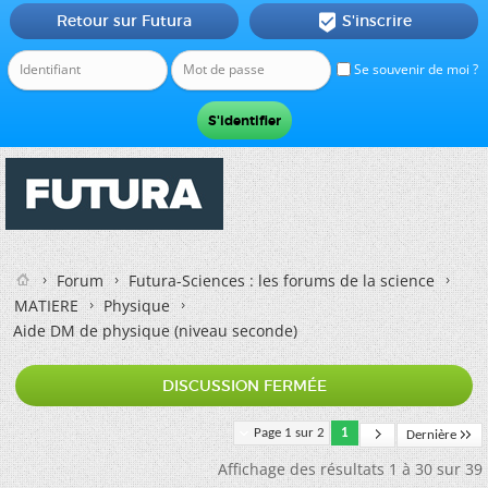
Retour sur Futura
S'inscrire

Se souvenir de moi ?
Forum
Futura-Sciences : les forums de la science
MATIERE
Physique
Aide DM de physique (niveau seconde)
DISCUSSION FERMÉE
Page 1 sur 2
1
Dernière
Affichage des résultats 1 à 30 sur 39