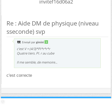
invitef16d06a2
Re : Aide DM de physique (niveau
sseconde) svp
Envoyé par
gimini
c'est V = (4/3)*PI*r*r*r
Quatre tiers. PI. r au cube
Il me semble, de memoire...
c'est correcte
19/09/2007,
15h11
#22