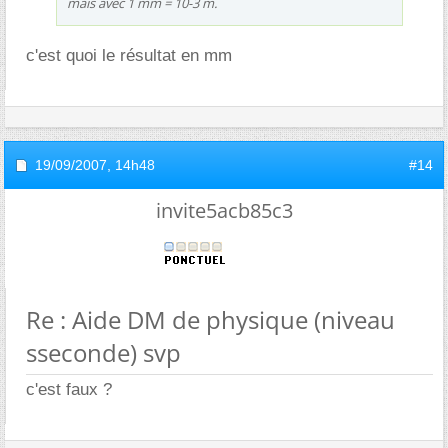
mais avec 1 mm = 10-3 m.
c'est quoi le résultat en mm
19/09/2007,
14h48
#14
invite5acb85c3
Re : Aide DM de physique (niveau
sseconde) svp
c'est faux ?