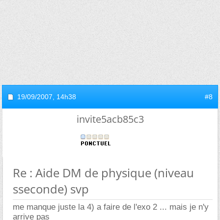
19/09/2007,
14h38
#8
invite5acb85c3
Re : Aide DM de physique (niveau
sseconde) svp
me manque juste la 4) a faire de l'exo 2 ... mais je n'y
arrive pas