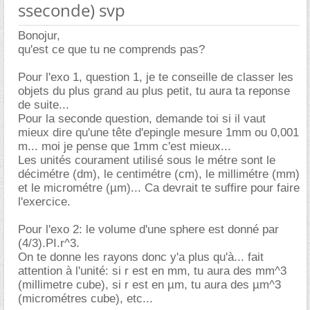
sseconde) svp
Bonojur,
qu'est ce que tu ne comprends pas?
Pour l'exo 1, question 1, je te conseille de classer les
objets du plus grand au plus petit, tu aura ta reponse
de suite...
Pour la seconde question, demande toi si il vaut
mieux dire qu'une tête d'epingle mesure 1mm ou 0,001
m... moi je pense que 1mm c'est mieux...
Les unités courament utilisé sous le métre sont le
décimétre (dm), le centimétre (cm), le millimétre (mm)
et le micrométre (µm)... Ca devrait te suffire pour faire
l'exercice.
Pour l'exo 2: le volume d'une sphere est donné par
(4/3).PI.r^3.
On te donne les rayons donc y'a plus qu'à... fait
attention à l'unité: si r est en mm, tu aura des mm^3
(millimetre cube), si r est en µm, tu aura des µm^3
(micrométres cube), etc...