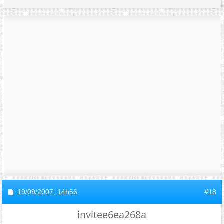
19/09/2007,
14h56
#18
invitee6ea268a