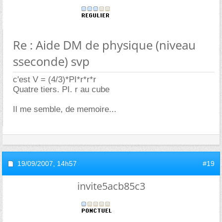
Re : Aide DM de physique (niveau
sseconde) svp
c'est V = (4/3)*PI*r*r*r
Quatre tiers. PI. r au cube
Il me semble, de memoire...
19/09/2007,
14h57
#19
invite5acb85c3