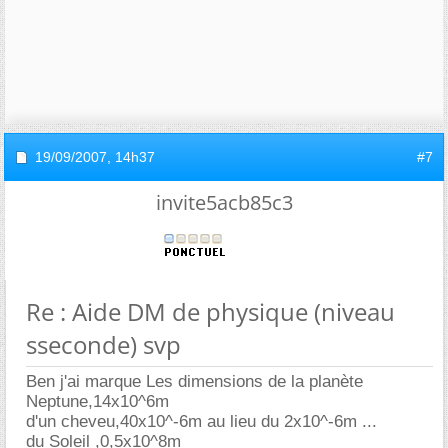
19/09/2007,
14h37
#7
invite5acb85c3
Re : Aide DM de physique (niveau
sseconde) svp
Ben j'ai marque Les dimensions de la planète
Neptune,14x10^6m
d'un cheveu,40x10^-6m au lieu du 2x10^-6m ...
du Soleil ,0,5x10^8m