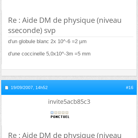
Re : Aide DM de physique (niveau
sseconde) svp
d'un globule blanc 2x 10^-6 =2 µm
d'une coccinelle 5,0x10^-3m =5 mm
19/09/2007,
14h52
#16
invite5acb85c3
Re : Aide DM de physique (niveau