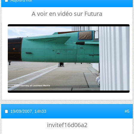
Aujourd'hui
A voir en vidéo sur Futura
19/09/2007,
14h33
#5
invitef16d06a2