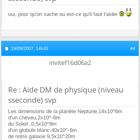
oui, pour qu'on sache ou est-ce qu'il faut t'aider
19/09/2007,
14h31
#4
invitef16d06a2
Re : Aide DM de physique (niveau
sseconde) svp
Les dimensions de la planète Neptune,14x10^6m
d'un cheveu,2x10^-6m
du Soleil ,0,5x10^8m
d'un globule blanc,40x10^-6m
de notre galaxie 9,5x10^20m