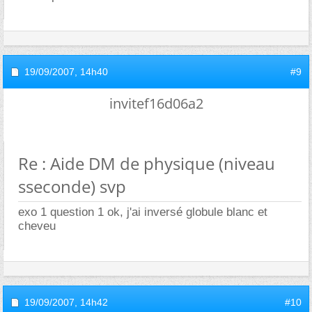
19/09/2007,
14h40
#9
invitef16d06a2
Re : Aide DM de physique (niveau
sseconde) svp
exo 1 question 1 ok, j'ai inversé globule blanc et
cheveu
19/09/2007,
14h42
#10