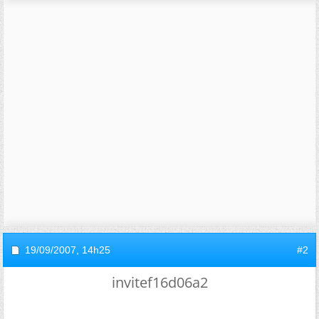
19/09/2007,
14h25
#2
invitef16d06a2