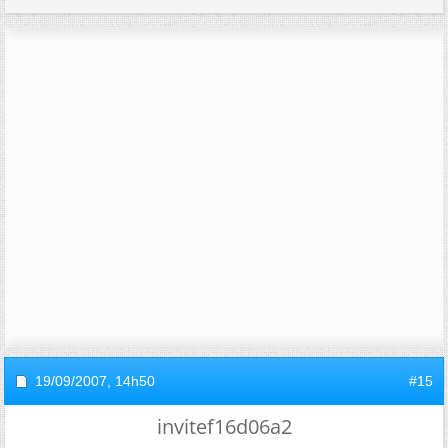
19/09/2007,
14h50
#15
invitef16d06a2