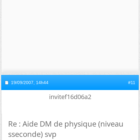
19/09/2007,
14h44
#11
invitef16d06a2
Re : Aide DM de physique (niveau
sseconde) svp