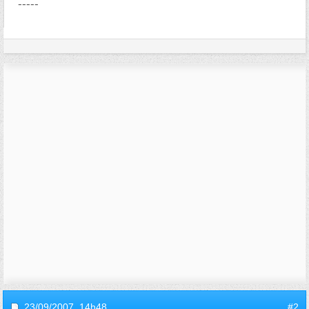
-----
23/09/2007,
14h48
#2