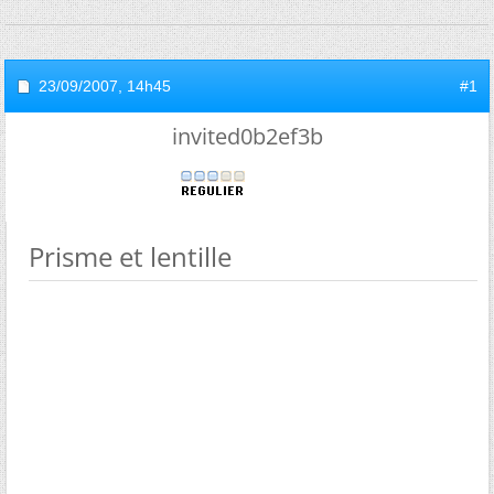
23/09/2007,
14h45
#1
invited0b2ef3b
Prisme et lentille