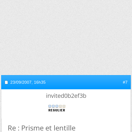
23/09/2007,
16h35
#7
invited0b2ef3b
Re : Prisme et lentille