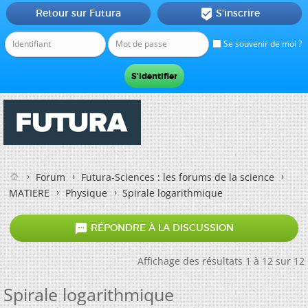
Retour sur Futura
S'inscrire

Se souvenir de moi ?
Forum
Futura-Sciences : les forums de la science
MATIERE
Physique
Spirale logarithmique

RÉPONDRE À LA DISCUSSION
Affichage des résultats 1 à 12 sur 12
Spirale logarithmique