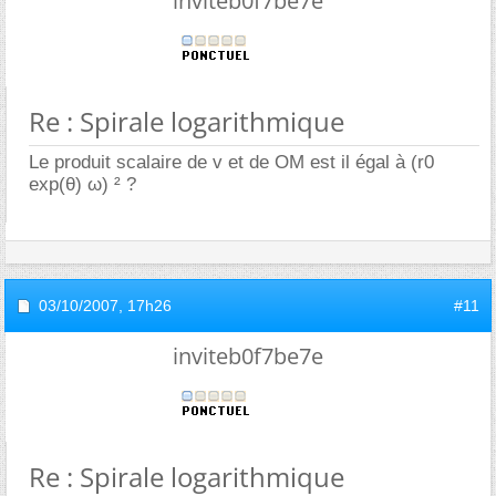
inviteb0f7be7e
Re : Spirale logarithmique
Le produit scalaire de v et de OM est il égal à (r0
exp(θ) ω) ² ?
03/10/2007,
17h26
#11
inviteb0f7be7e
Re : Spirale logarithmique