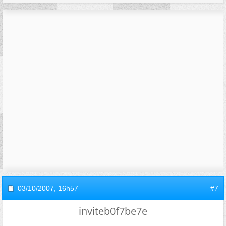
03/10/2007,
16h57
#7
inviteb0f7be7e