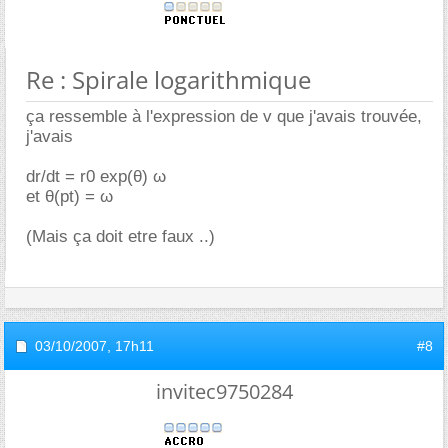
Re : Spirale logarithmique
ça ressemble à l'expression de v que j'avais trouvée,
j'avais
dr/dt = r0 exp(θ) ω
et θ(pt) = ω
(Mais ça doit etre faux ..)
03/10/2007,
17h11
#8
invitec9750284