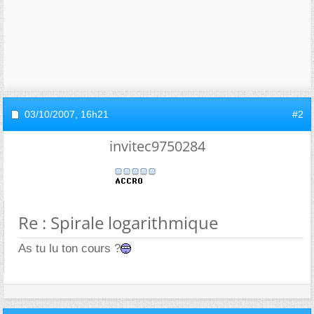
03/10/2007,
16h21
#2
invitec9750284
Re : Spirale logarithmique
As tu lu ton cours ?