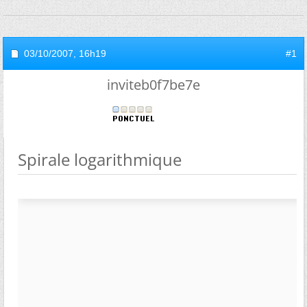
03/10/2007,
16h19
#1
inviteb0f7be7e
Spirale logarithmique