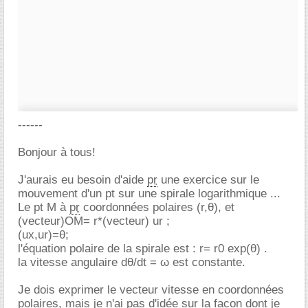
------
Bonjour à tous!
J'aurais eu besoin d'aide
pr
une exercice sur le
mouvement d'un pt sur une spirale logarithmique ...
Le pt M à
pr
coordonnées polaires (r,θ), et
(vecteur)OM= r*(vecteur) ur ;
(ux,ur)=θ;
l'équation polaire de la spirale est : r= r0 exp(θ) .
la vitesse angulaire dθ/dt = ω est constante.
Je dois exprimer le vecteur vitesse en coordonnées
polaires, mais je n'ai pas d'idée sur la facon dont je