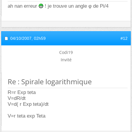
ah nan erreur
! je trouve un angle φ de Pi/4
04/10/2007,
02h59
#12
Codi19
Invité
Re : Spirale logarithmique
R=r Exp teta
V=dR/dt
V=d( r Exp teta)/dt
V=r teta exp Teta