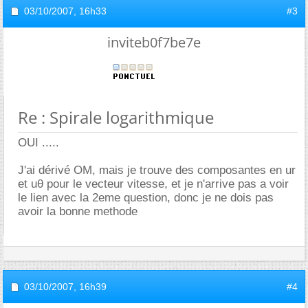
03/10/2007,
16h33
#3
inviteb0f7be7e
Re : Spirale logarithmique
OUI .....
J'ai dérivé OM, mais je trouve des composantes en ur
et uθ pour le vecteur vitesse, et je n'arrive pas a voir
le lien avec la 2eme question, donc je ne dois pas
avoir la bonne methode
03/10/2007,
16h39
#4