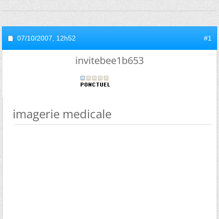
07/10/2007,
12h52
#1
invitebee1b653
imagerie medicale