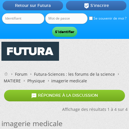
Retour sur Futura
S'inscrire

Se souvenir de moi ?
Forum
Futura-Sciences : les forums de la science
MATIERE
Physique
imagerie medicale

RÉPONDRE À LA DISCUSSION
Affichage des résultats 1 à 4 sur 4
imagerie medicale