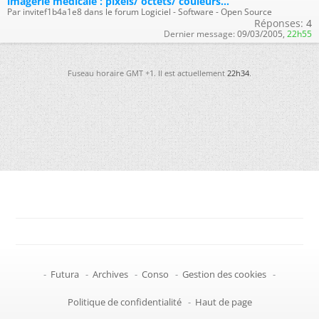
imagerie médicale : pixels/ octets/ couleurs...
Par invitef1b4a1e8 dans le forum Logiciel - Software - Open Source
Réponses:
4
Dernier message:
09/03/2005,
22h55
Fuseau horaire GMT +1. Il est actuellement
22h34
.
-
Futura
-
Archives
-
Conso
-
Gestion des cookies
-
Politique de confidentialité
-
Haut de page