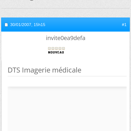
30/01/2007,
15h15
#1
invite0ea9defa
DTS Imagerie médicale