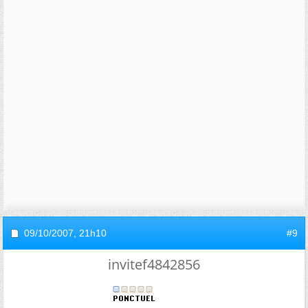
09/10/2007,
21h10
#9
invitef4842856