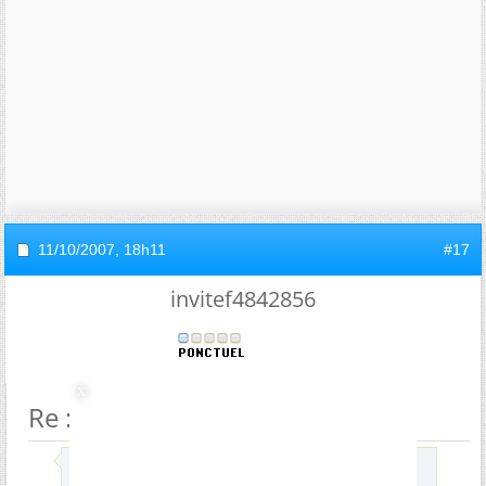
11/10/2007,
18h11
#17
invitef4842856
Re : Diffraction : Pourquoi ??
Envoyé par
Tawahi-Kiwi