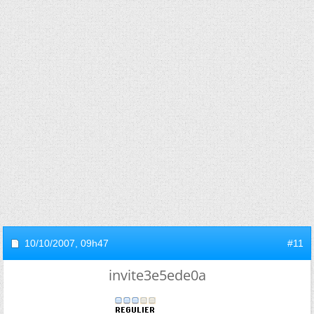
10/10/2007,
09h47
#11
invite3e5ede0a