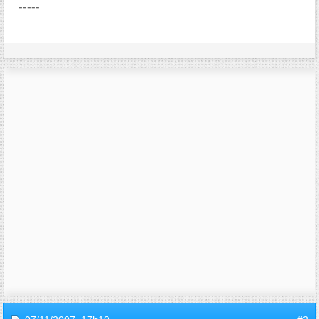
-----