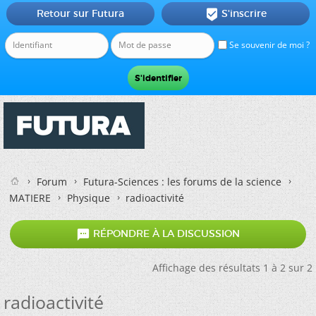
Retour sur Futura
S'inscrire

Se souvenir de moi ?
Forum
Futura-Sciences : les forums de la science
MATIERE
Physique
radioactivité

RÉPONDRE À LA DISCUSSION
Affichage des résultats 1 à 2 sur 2
radioactivité