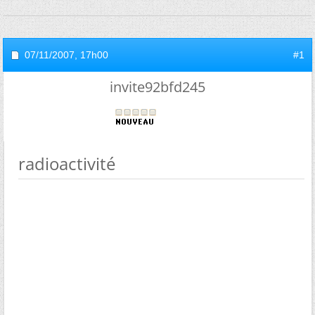
07/11/2007,
17h00
#1
invite92bfd245
radioactivité