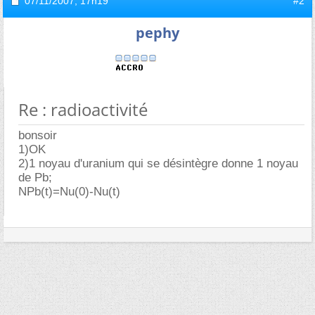
07/11/2007,
17h19
#2
pephy
Re : radioactivité
bonsoir
1)OK
2)1 noyau d'uranium qui se désintègre donne 1 noyau
de Pb;
NPb(t)=Nu(0)-Nu(t)