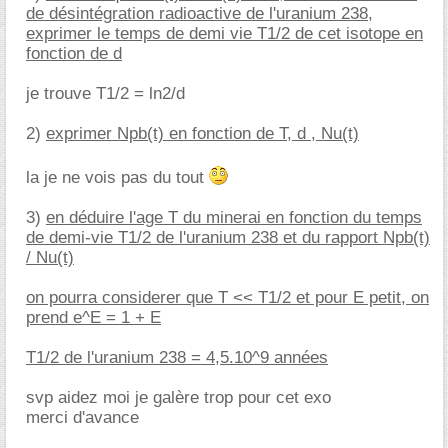
de désintégration radioactive de l'uranium 238,
exprimer le temps de demi vie T1/2 de cet isotope en
fonction de d
je trouve T1/2 = ln2/d
2)
exprimer Npb(t) en fonction de T, d , Nu(t)
la je ne vois pas du tout
3)
en déduire l'age T du minerai en fonction du temps
de demi-vie T1/2 de l'uranium 238 et du rapport Npb(t)
/ Nu(t)
on pourra considerer que T << T1/2 et pour E petit, on
prend e^E = 1 + E
T1/2 de l'uranium 238 = 4,5.10^9 années
svp aidez moi je galère trop pour cet exo
merci d'avance