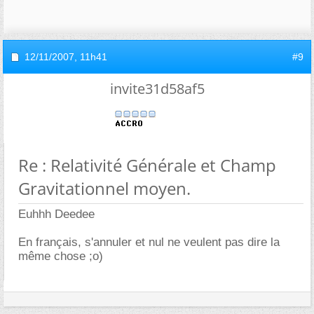
12/11/2007,
11h41
#9
invite31d58af5
Re : Relativité Générale et Champ
Gravitationnel moyen.
Euhhh Deedee
En français, s'annuler et nul ne veulent pas dire la
même chose ;o)