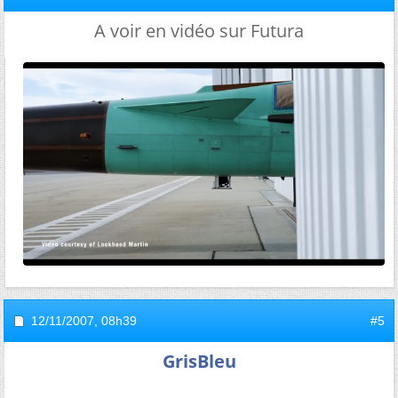
A voir en vidéo sur Futura
12/11/2007,
08h39
#5
GrisBleu