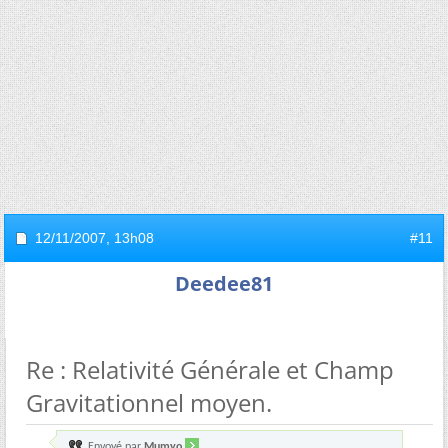
12/11/2007,
13h08
#11
Deedee81
Re : Relativité Générale et Champ
Gravitationnel moyen.
Envoyé par
Mumyo