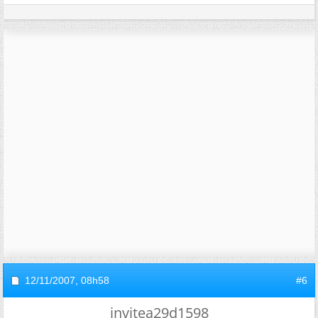
12/11/2007,
08h58
#6
invitea29d1598