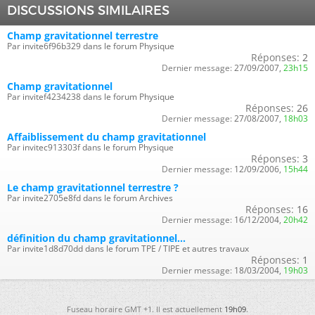
DISCUSSIONS SIMILAIRES
Champ gravitationnel terrestre
Par invite6f96b329 dans le forum Physique
Réponses:
2
Dernier message:
27/09/2007,
23h15
Champ gravitationnel
Par invitef4234238 dans le forum Physique
Réponses:
26
Dernier message:
27/08/2007,
18h03
Affaiblissement du champ gravitationnel
Par invitec913303f dans le forum Physique
Réponses:
3
Dernier message:
12/09/2006,
15h44
Le champ gravitationnel terrestre ?
Par invite2705e8fd dans le forum Archives
Réponses:
16
Dernier message:
16/12/2004,
20h42
définition du champ gravitationnel...
Par invite1d8d70dd dans le forum TPE / TIPE et autres travaux
Réponses:
1
Dernier message:
18/03/2004,
19h03
Fuseau horaire GMT +1. Il est actuellement
19h09
.