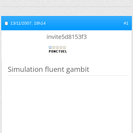
13/11/2007,
18h14
#1
invite5d8153f3
Simulation fluent gambit