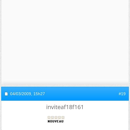
04/03/2009,
15h27
#19
inviteaf18f161