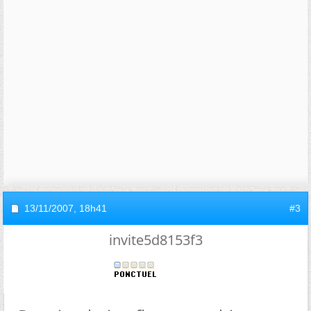
13/11/2007,
18h41
#3
invite5d8153f3