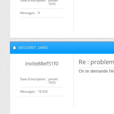
Date d'inscription
janvier
1970
Messages
9
18/11/2007,
14h51
Re : proble
invite88ef51f0
On te demande l'éc
Date d'inscription
janvier
1970
Messages
16 020