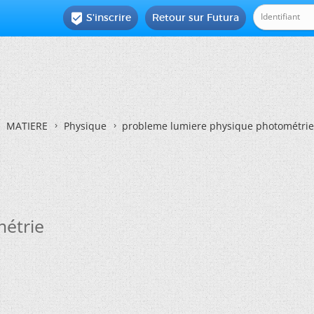
S'inscrire
Retour sur Futura

MATIERE
Physique
probleme lumiere physique photométrie
étrie