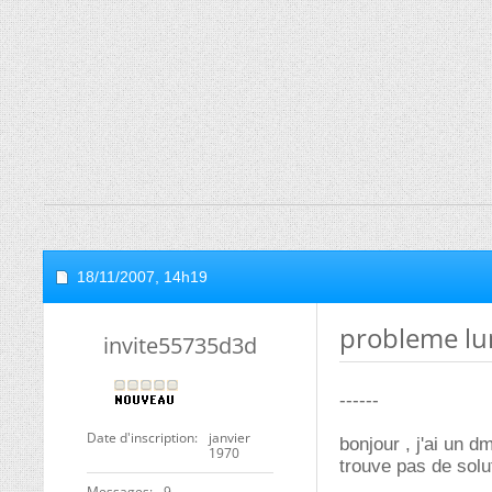
18/11/2007,
14h19
probleme lu
invite55735d3d
------
Date d'inscription
janvier
bonjour , j'ai un d
1970
trouve pas de solu
Messages
9