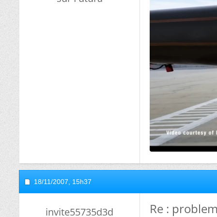
18/11/2007,
15h37
Re : proble
invite55735d3d