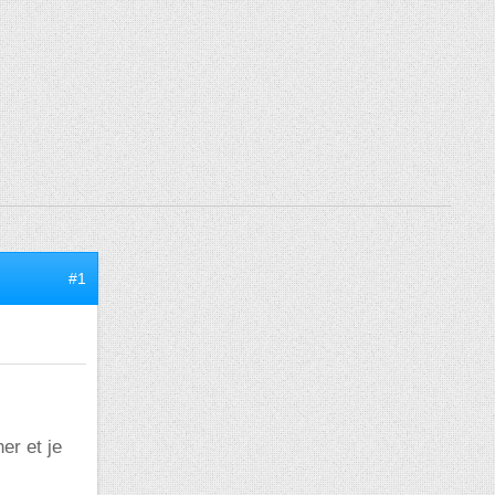
#1
er et je