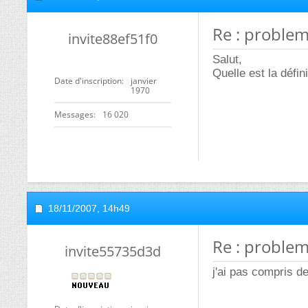
Re : proble
invite88ef51f0
Salut,
Quelle est la défin
Date d'inscription
janvier
1970
Messages
16 020
18/11/2007,
14h49
Re : proble
invite55735d3d
j'ai pas compris de