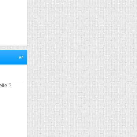
#4
lle ?