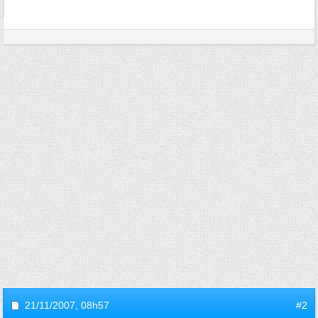
21/11/2007,
08h57
#2