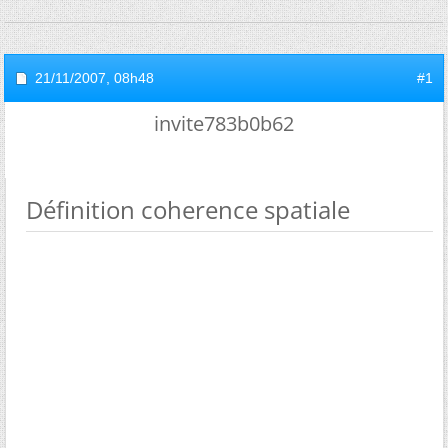
21/11/2007,
08h48
#1
invite783b0b62
Définition coherence spatiale