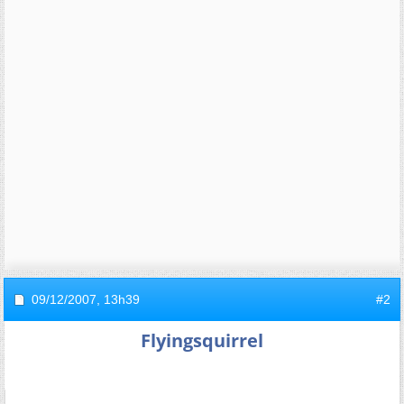
09/12/2007,
13h39
#2
Flyingsquirrel