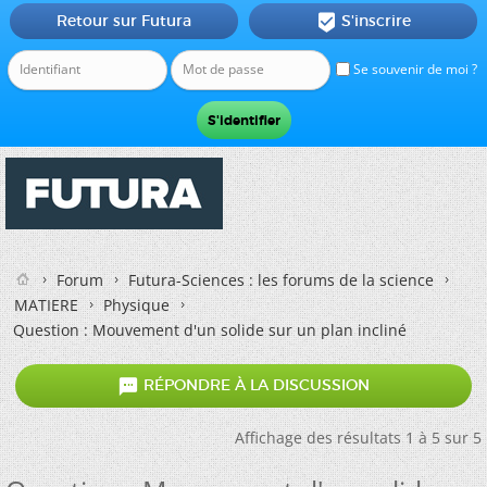
Retour sur Futura
S'inscrire

Se souvenir de moi ?
Forum
Futura-Sciences : les forums de la science
MATIERE
Physique
Question : Mouvement d'un solide sur un plan incliné

RÉPONDRE À LA DISCUSSION
Affichage des résultats 1 à 5 sur 5