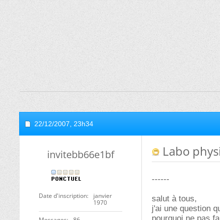
22/12/2007,
23h34
Labo phys
invitebb66e1bf
------
Date d'inscription
janvier
salut à tous,
1970
j'ai une question 
pourquoi ne pas fa
Messages
86