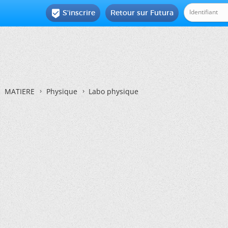
S'inscrire
Retour sur Futura

MATIERE
Physique
Labo physique