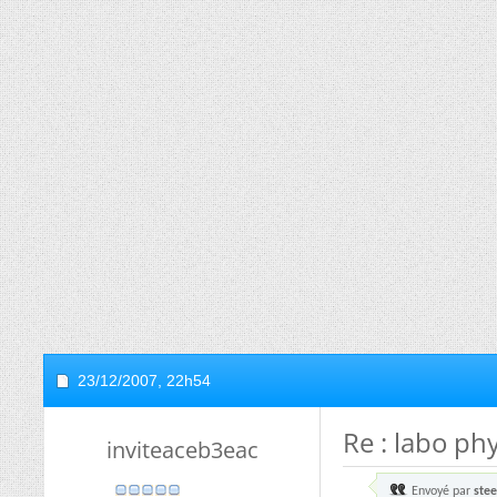
23/12/2007,
22h54
Re : labo ph
inviteaceb3eac
Envoyé par
ste