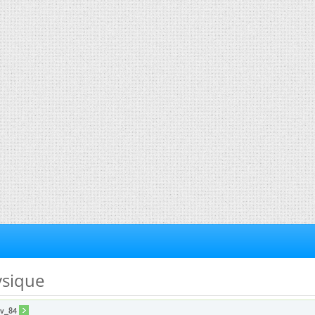
ysique
ev_84