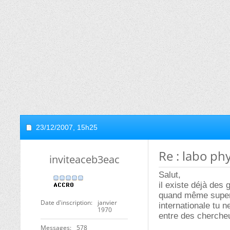
23/12/2007,
15h25
Re : labo ph
inviteaceb3eac
Salut,
il existe déjà des
quand même super!
Date d'inscription
janvier
internationale tu n
1970
entre des chercheu
Messages
578