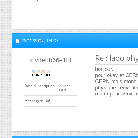
23/12/2007,
15h37
Re : labo ph
invitebb66e1bf
bonjour,
pour okay et CERN
CERN mais mondial
Date d'inscription
janvier
physique peuvent s
1970
merci pour avoir m
Messages
86