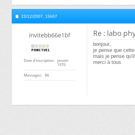
23/12/2007,
15h07
Re : labo ph
invitebb66e1bf
bonjour,
je pense que cette
mais je pense qu'il
Date d'inscription
janvier
merci à tous
1970
Messages
86