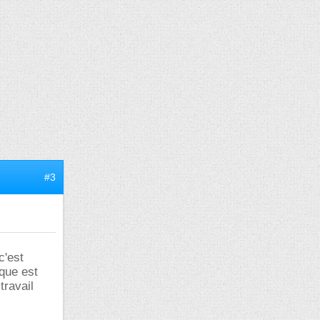
#3
c'est
que est
travail