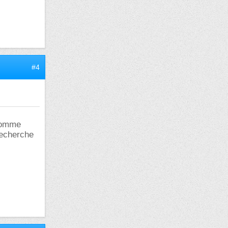
#4
 comme
recherche