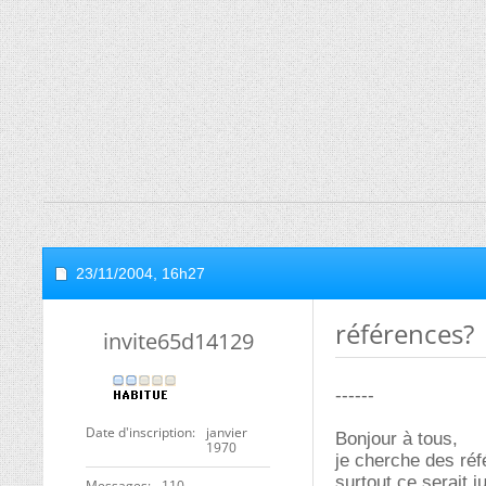
23/11/2004,
16h27
références?
invite65d14129
------
Date d'inscription
janvier
Bonjour à tous,
1970
je cherche des réf
surtout ce serait 
Messages
110