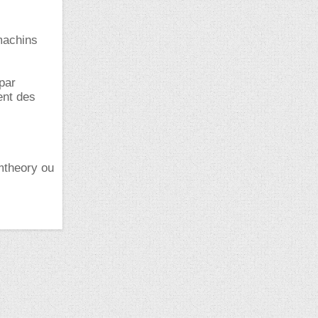
 machins
par
ent des
 mtheory ou