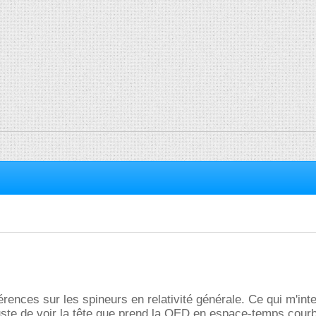
érences sur les spineurs en relativité générale. Ce qui m'int
juste de voir la tête que prend la QED en espace-temps courb