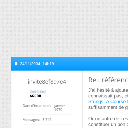
24/11/2004,
14h19
Re : référen
invite8ef897e4
J'ai hésité à ajout
connaissait pas, e
Strings: A Course
Date d'inscription
janvier
suffisamment de g
1970
Or un autre de ces
Messages
3 746
constituer un bon 