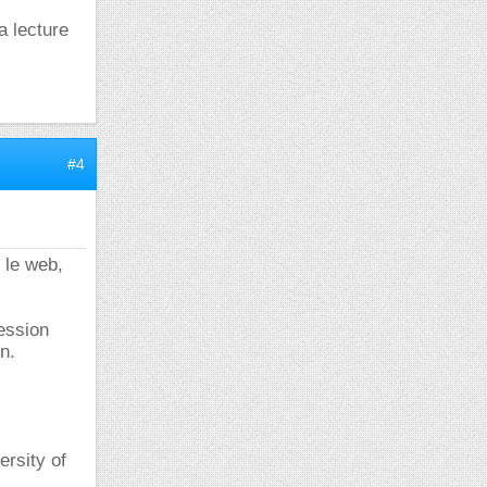
a lecture
#4
 le web,
ession
n.
rsity of