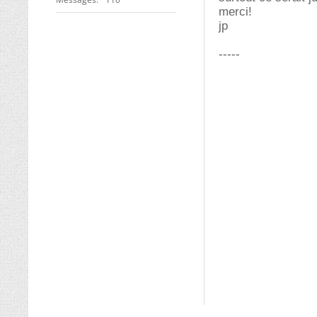
merci!
jp
-----