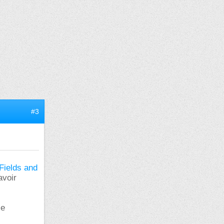
#3
ields and
avoir
le