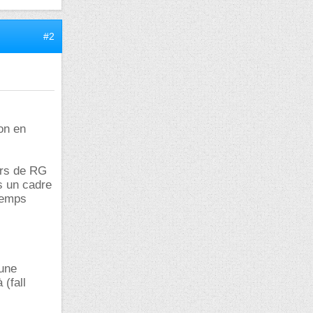
#2
ion en
urs de RG
s un cadre
temps
 une
 (fall