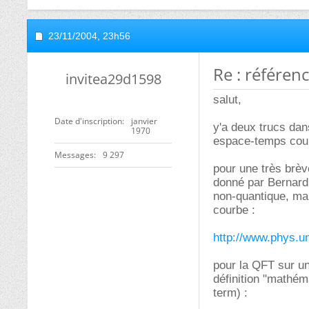
23/11/2004,
23h56
Re : référen
invitea29d1598
salut,
Date d'inscription
janvier
y'a deux trucs dans
1970
espace-temps cou
Messages
9 297
pour une très brèv
donné par Bernard
non-quantique, mai
courbe :
http://www.phys.uni
pour la QFT sur un
définition "mathéma
term) :