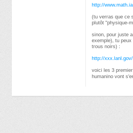
http://www.math.i
(tu verras que ce 
plutôt "physique-
sinon, pour juste 
exemple), tu peux 
trous noirs) :
http://xxx.lanl.go
voici les 3 premier
humanino vont s'em