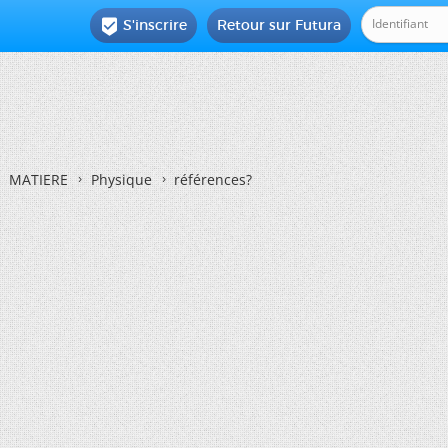
S'inscrire
Retour sur Futura

MATIERE
Physique
références?