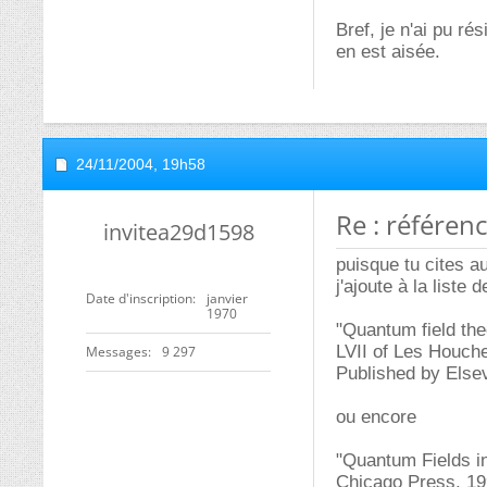
Bref, je n'ai pu ré
en est aisée.
24/11/2004,
19h58
Re : référen
invitea29d1598
puisque tu cites a
j'ajoute à la list
Date d'inscription
janvier
1970
"Quantum field the
LVII of Les Houche
Messages
9 297
Published by Else
ou encore
"Quantum Fields i
Chicago Press, 19