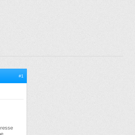
#1
eresse
e...