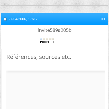
27/04/2006,
17h17
#1
invite589a205b
Références, sources etc.