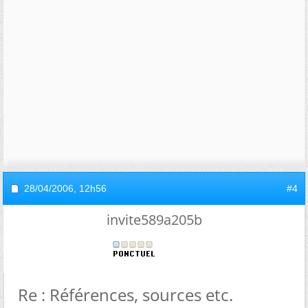
28/04/2006,
12h56
#4
invite589a205b
Re : Références, sources etc.