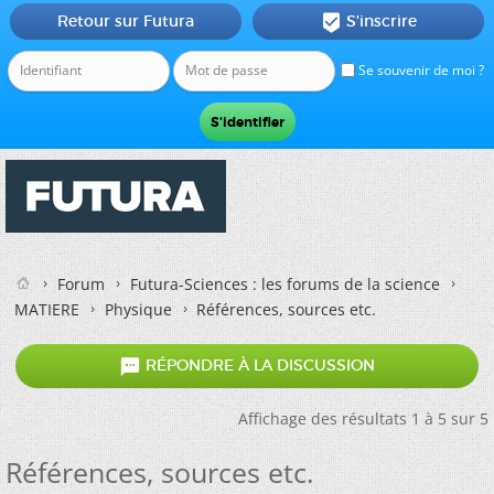
Retour sur Futura
S'inscrire

Se souvenir de moi ?
Forum
Futura-Sciences : les forums de la science
MATIERE
Physique
Références, sources etc.

RÉPONDRE À LA DISCUSSION
Affichage des résultats 1 à 5 sur 5
Références, sources etc.