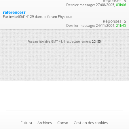
Réponses:
3
Dernier message:
27/08/2005,
03h06
références?
Par invite65d14129 dans le forum Physique
Réponses:
5
Dernier message:
24/11/2004,
21h45
Fuseau horaire GMT +1. Il est actuellement
20h55
.
-
Futura
-
Archives
-
Conso
-
Gestion des cookies
-