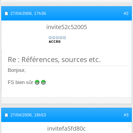
27/04/2006,
17h36
#2
invite52c52005
Re : Références, sources etc.
Bonjour,
FS bien sûr
27/04/2006,
18h53
#3
invitefa5fd80c