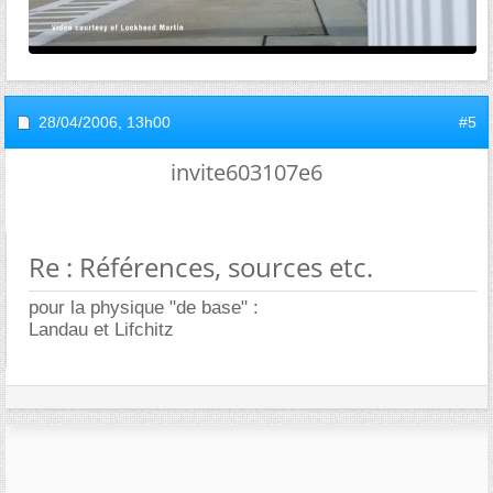
28/04/2006,
13h00
#5
invite603107e6
Re : Références, sources etc.
pour la physique "de base" :
Landau et Lifchitz