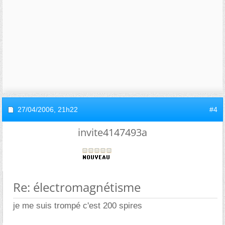
27/04/2006,
21h22
#4
invite4147493a
Re: électromagnétisme
je me suis trompé c'est 200 spires