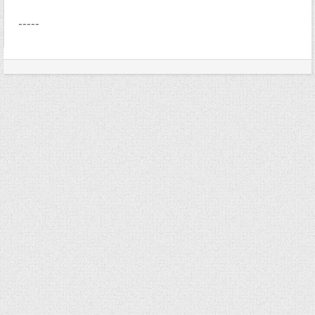
-----