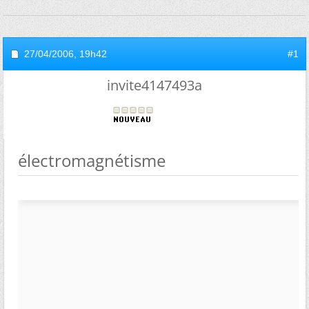
27/04/2006,
19h42
#1
invite4147493a
électromagnétisme