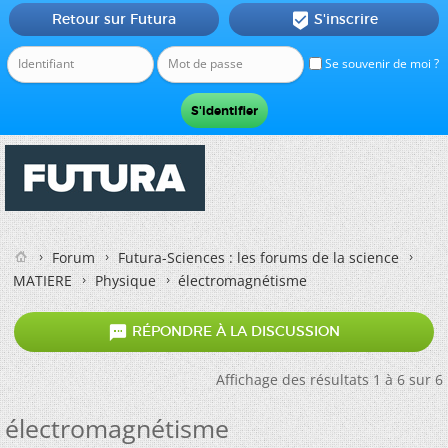
Retour sur Futura
S'inscrire

Se souvenir de moi ?
Forum
Futura-Sciences : les forums de la science
MATIERE
Physique
électromagnétisme

RÉPONDRE À LA DISCUSSION
Affichage des résultats 1 à 6 sur 6
électromagnétisme