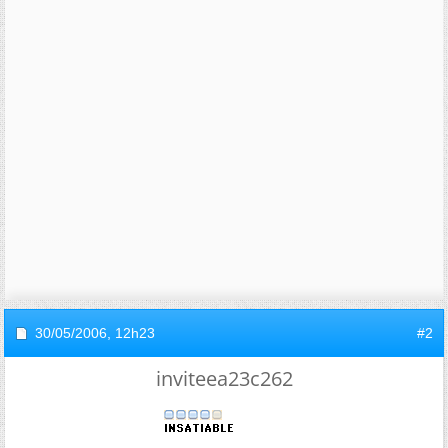
30/05/2006,
12h23
#2
inviteea23c262