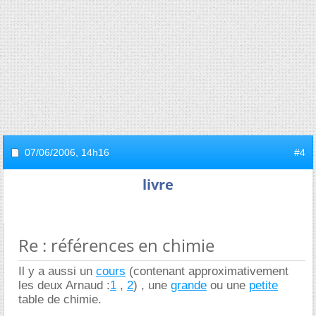
07/06/2006,
14h16
#4
livre
Re : références en chimie
Il y a aussi un
cours
(contenant approximativement
les deux Arnaud :
1
,
2
) , une
grande
ou une
petite
table de chimie.