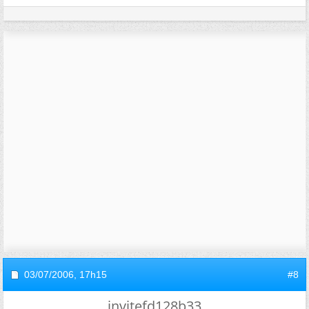
03/07/2006,
17h15
#8
invitefd128b33