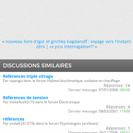
«
nouveau livre d'igor et grichka bogdanoff : voyage vers l'instant
zéro
|
re pcsi interrogation??
»
DISCUSSIONS SIMILAIRES
Références triple vitrage
Par cipango dans le forum Habitat bioclimatique, isolation et chauffage
Réponses:
14
Dernier message:
07/01/2008,
06h58
Références de tension
Par invite4ce92c19 dans le forum Électronique
Réponses:
4
Dernier message:
08/03/2007,
11h08
références
Par invite6241373b dans le forum Psychologies (archives)
Réponses:
1
Dernier message:
26/11/2006,
19h31