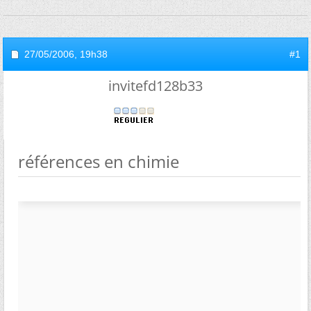
27/05/2006,
19h38
#1
invitefd128b33
références en chimie