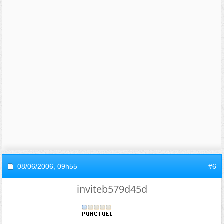
08/06/2006,
09h55
#6
inviteb579d45d