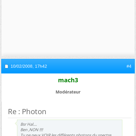
10/02/2008,
17h42
#4
mach3
Modérateur
Re : Photon
Bsr Hal....
Ben ,NON !!!!
Tu ne peux VOIR les différents photons du spectre