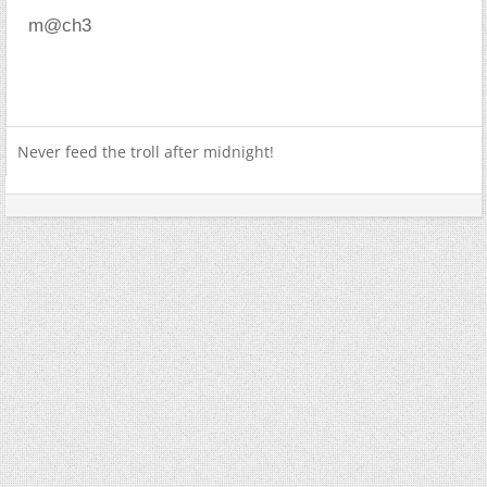
m@ch3
Never feed the troll after midnight!