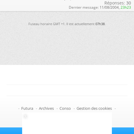
Réponses:
30
Dernier message:
11/08/2004,
23h23
Fuseau horaire GMT +1. Il est actuellement
07h38
.
-
Futura
-
Archives
-
Conso
-
Gestion des cookies
-
Politique de confidentialité
-
Haut de page