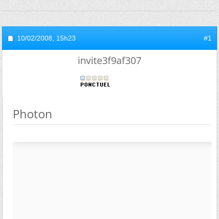
10/02/2008,
15h23
#1
invite3f9af307
Photon