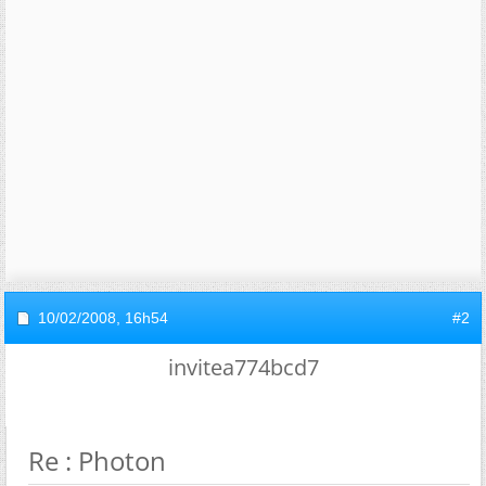
10/02/2008,
16h54
#2
invitea774bcd7
Re : Photon