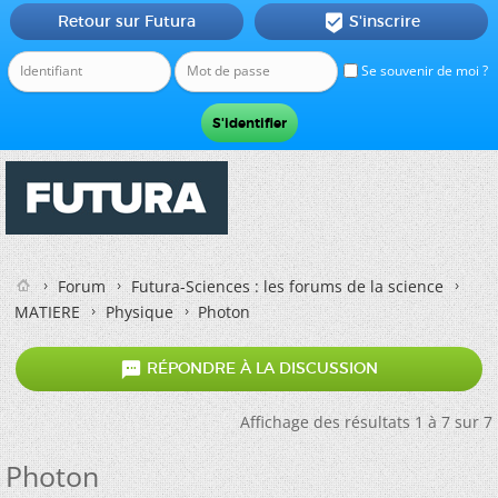
Retour sur Futura
S'inscrire

Se souvenir de moi ?
Forum
Futura-Sciences : les forums de la science
MATIERE
Physique
Photon

RÉPONDRE À LA DISCUSSION
Affichage des résultats 1 à 7 sur 7
Photon