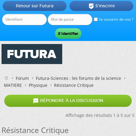
Retour sur Futura
S'inscrire

Se souvenir de moi ?
Forum
Futura-Sciences : les forums de la science
MATIERE
Physique
Résistance Critique

RÉPONDRE À LA DISCUSSION
Affichage des résultats 1 à 5 sur 5
Résistance Critique