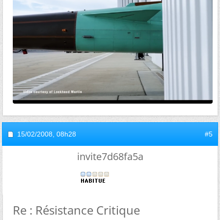
15/02/2008,
08h28
#5
invite7d68fa5a
Re : Résistance Critique