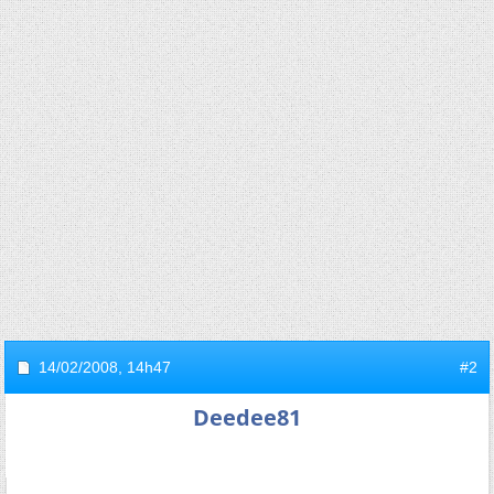
14/02/2008,
14h47
#2
Deedee81