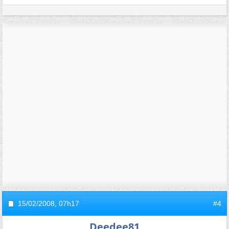
15/02/2008,
07h17
#4
Deedee81