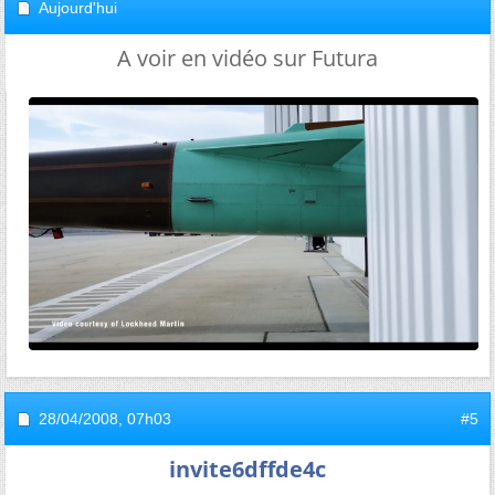
Aujourd'hui
A voir en vidéo sur Futura
28/04/2008,
07h03
#5
invite6dffde4c