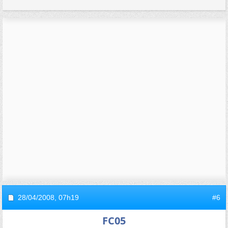
28/04/2008,
07h19
#6
FC05