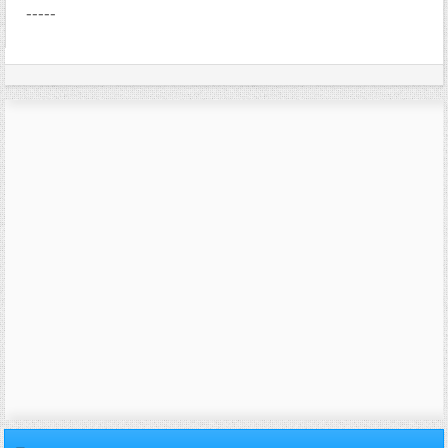
-----