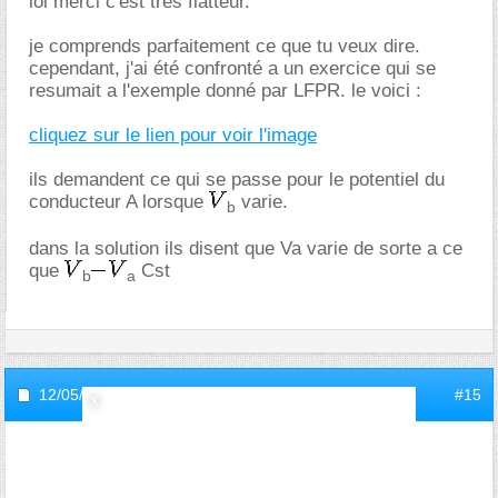
lol merci c'est tres flatteur.
je comprends parfaitement ce que tu veux dire.
cependant, j'ai été confronté a un exercice qui se
resumait a l'exemple donné par LFPR. le voici :
cliquez sur le lien pour voir l'image
ils demandent ce qui se passe pour le potentiel du
conducteur A lorsque
varie.
b
dans la solution ils disent que Va varie de sorte a ce
que
Cst
b
a
12/05/2008,
13h19
#15
inviteed373d9c