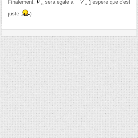
Finalement,
sera egale a
(j'espere que c'est
s
c
juste
)