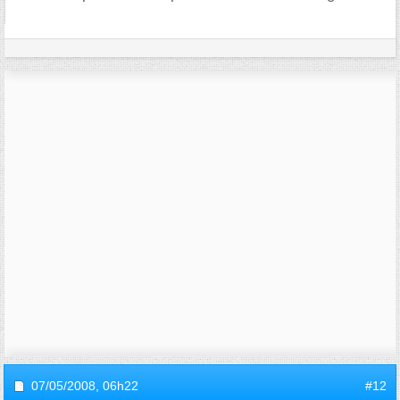
07/05/2008,
06h22
#12