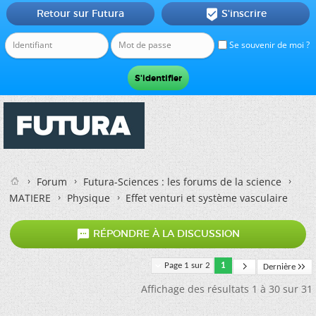
Retour sur Futura
S'inscrire

Se souvenir de moi ?
Forum
Futura-Sciences : les forums de la science
MATIERE
Physique
Effet venturi et système vasculaire

RÉPONDRE À LA DISCUSSION
Page 1 sur 2
1
Dernière
Affichage des résultats 1 à 30 sur 31