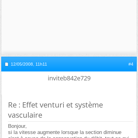
12/05/2008,
11h11
#4
inviteb842e729
Re : Effet venturi et système
vasculaire
Bonjour,
si la vitesse augmente lorsque la section diminue