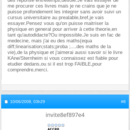
des reponse entretemps,desole.Je vais essayer de
me procurer ces livres mais je ne crains que je ne
puisse profondement les integrer sans avoir suivi un
cursus universitaire au prealable,bref,je vais
essayer.Pensez vous qu'on puisse maitriser la
physique en general pour arriver à cette theorie,en
tant qu'autodidacte?Ou impossible.Je suis en fac de
medecine, mais j'ai eu des maths(equa
diff;linearisation;stats;proba ;....des maths de la
vie),de la physique et j'aimerai aussi savoir si le livre
KAne/Sternheim si vous connaissez est fiable pour
etudier dedans,ou si il est trop FAIBLE,pour
comprendre,merci.
10/06/2008,
03h29
#8
invite8ef897e4