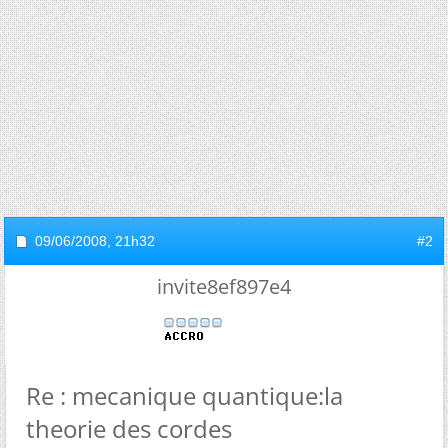
09/06/2008,
21h32
#2
invite8ef897e4
Re : mecanique quantique:la
theorie des cordes