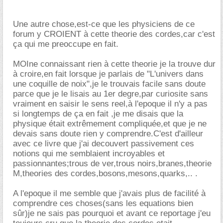
Une autre chose,est-ce que les physiciens de ce
forum y CROIENT à cette theorie des cordes,car c'est
ça qui me preoccupe en fait.
MOIne connaissant rien à cette theorie je la trouve dur
à croire,en fait lorsque je parlais de "L'univers dans
une coquille de noix",je le trouvais facile sans doute
parce que je le lisais au 1er degre,par curiosite sans
vraiment en saisir le sens reel,à l'epoque il n'y a pas
si longtemps de ça en fait ,je me disais que la
physique était extrêmement compliquée,et que je ne
devais sans doute rien y comprendre.C'est d'ailleur
avec ce livre que j'ai decouvert passivement ces
notions qui me semblaient incroyables et
passionnantes;trous de ver,trous noirs,branes,theorie
M,theories des cordes,bosons,mesons,quarks,.. .
A l'epoque il me semble que j'avais plus de facilité à
comprendre ces choses(sans les equations bien
sûr)je ne sais pas pourquoi et avant ce reportage j'eu