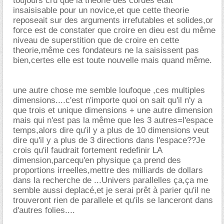
toujours cru que la theorie des cordes etait
insaisisable pour un novice,et que cette theorie
reposeait sur des arguments irrefutables et solides,or
force est de constater que croire en dieu est du même
niveau de superstition que de croire en cette
theorie,même ces fondateurs ne la saisissent pas
bien,certes elle est toute nouvelle mais quand même.
une autre chose me semble loufoque ,ces multiples
dimensions....c'est n'importe quoi on sait qu'il n'y a
que trois et unique dimensions + une autre dimension
mais qui n'est pas la même que les 3 autres=l'espace
temps,alors dire qu'il y a plus de 10 dimensions veut
dire qu'il y a plus de 3 directions dans l'espace??Je
crois qu'il faudrait fortement redefinir LA
dimension,parcequ'en physique ça prend des
proportions irreelles,mettre des milliards de dollars
dans la recherche de ...Univers parallelles ça,ça me
semble aussi deplacé,et je serai prêt à parier qu'il ne
trouveront rien de parallele et qu'ils se lanceront dans
d'autres folies....