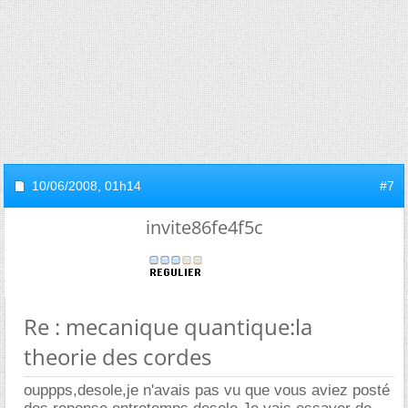
10/06/2008,
01h14
#7
invite86fe4f5c
Re : mecanique quantique:la
theorie des cordes
ouppps,desole,je n'avais pas vu que vous aviez posté