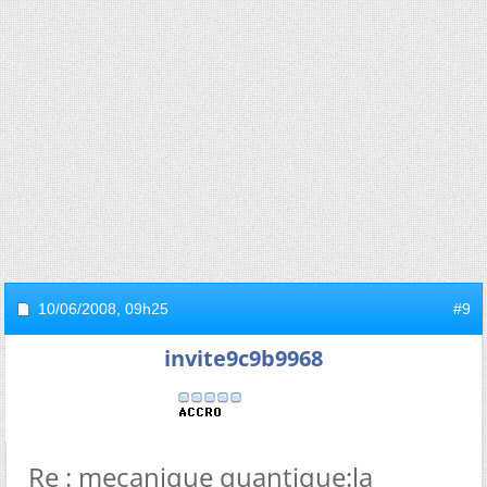
10/06/2008,
09h25
#9
invite9c9b9968
Re : mecanique quantique:la