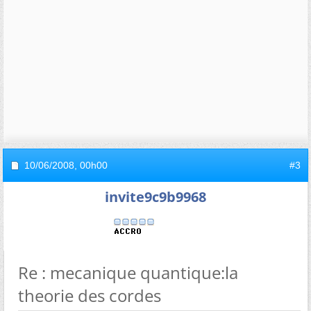
10/06/2008,
00h00
#3
invite9c9b9968
Re : mecanique quantique:la
theorie des cordes