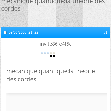
mecanique quantique:la theorie des
cordes
09/06/2008,
21h22
#1
invite86fe4f5c
mecanique quantique:la theorie
des cordes