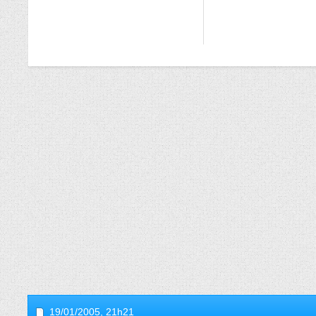
19/01/2005,
21h21