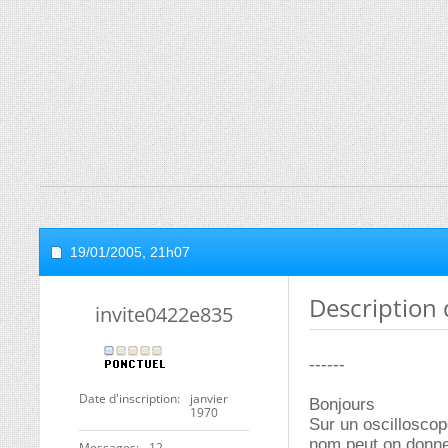
19/01/2005,
21h07
Description
invite0422e835
------
Date d'inscription
janvier
Bonjours
1970
Sur un oscilloscop
nom peut on donne
Messages
12