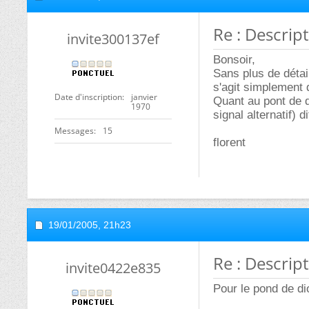
Re : Descrip
invite300137ef
Bonsoir,
Sans plus de détail
s'agit simplement 
Date d'inscription
janvier
Quant au pont de di
1970
signal alternatif) d
Messages
15
florent
19/01/2005,
21h23
Re : Descrip
invite0422e835
Pour le pond de di