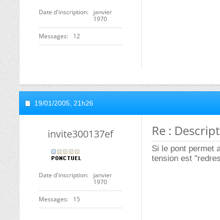
Date d'inscription
janvier
1970
Messages
12
19/01/2005,
21h26
Re : Descrip
invite300137ef
Si le pont permet au
tension est "redre
Date d'inscription
janvier
1970
Messages
15