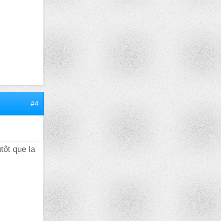
#4
utôt que la