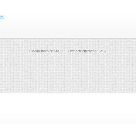
r)
Fuseau horaire GMT +1. Il est actuellement
15h52
.
-
Futura
-
Archives
-
Conso
-