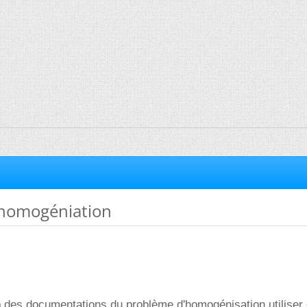
homogéniation
p des documentations du problème d'homogénisation utiliser