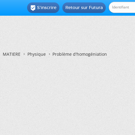
S'inscrire
Retour sur Futura

MATIERE
Physique
Problème d'homogéniation