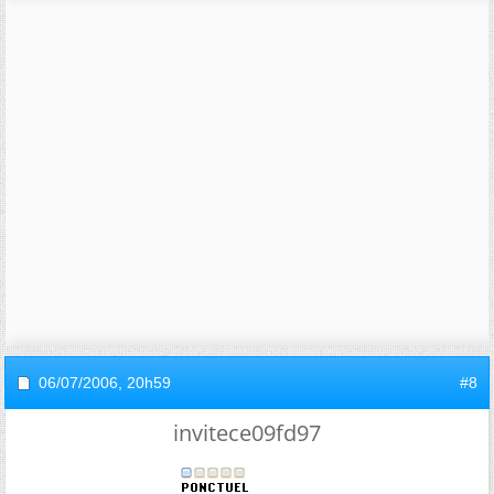
06/07/2006,
20h59
#8
invitece09fd97