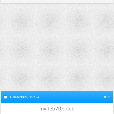
31/03/2009,
15h24
#12
inviteb7f0ddeb