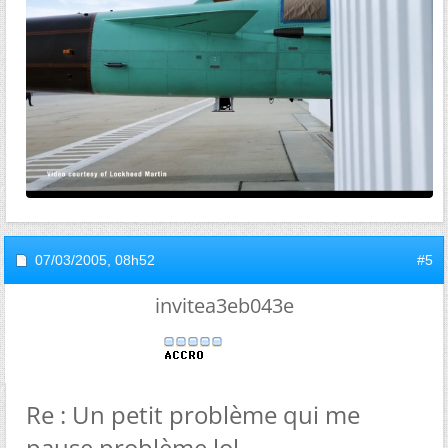
07/03/2005,
08h52
#5
invitea3eb043e
Re : Un petit problème qui me
pause problème lol