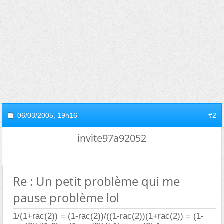
06/03/2005,
19h16
#2
invite97a92052
Re : Un petit problème qui me
pause problème lol
1/(1+rac(2)) = (1-rac(2))/((1-rac(2))(1+rac(2)) = (1-