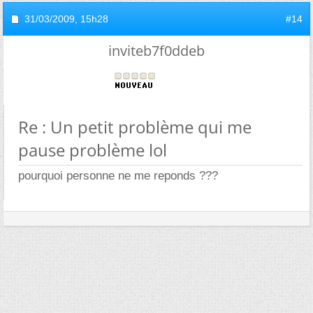
31/03/2009,
15h28
#14
inviteb7f0ddeb
Re : Un petit problème qui me
pause problème lol
pourquoi personne ne me reponds ???