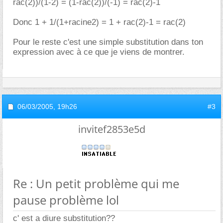
rac(2))/(1-2) = (1-rac(2))/(-1) = rac(2)-1
Donc 1 + 1/(1+racine2) = 1 + rac(2)-1 = rac(2)
Pour le reste c'est une simple substitution dans ton
expression avec à ce que je viens de montrer.
06/03/2005,
19h26
#3
invitef2853e5d
Re : Un petit problème qui me
pause problème lol
c' est a diure substitution??