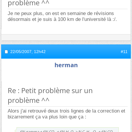
problème ^^
Je ne peux plus, on est en semaine de révisions
désormais et je suis à 100 km de l'université là :/.
22/05/2007,
12h42
#11
herman
Re : Petit problème sur un
problème ^^
Alors j'ai retrouvé deux trois lignes de la correction et
bizarrement ça va plus loin que ça :
6N gamma + 6N CO
+ 6N H
O -> N C
H
O
+ 6N CO