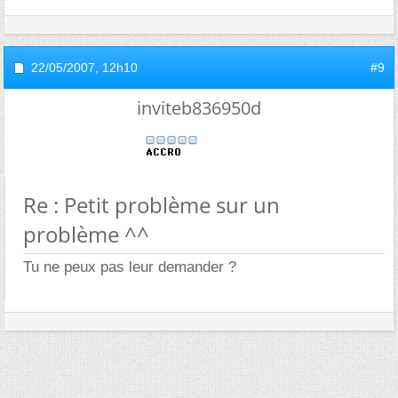
22/05/2007,
12h10
#9
inviteb836950d
Re : Petit problème sur un
problème ^^
Tu ne peux pas leur demander ?