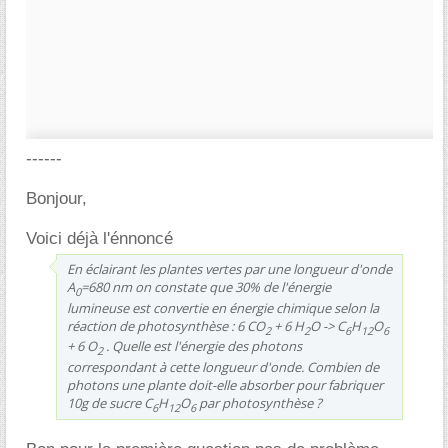
------
Bonjour,
Voici déjà l'énnoncé
En éclairant les plantes vertes par une longueur d'onde
A
=680 nm on constate que 30% de l'énergie
0
lumineuse est convertie en énergie chimique selon la
réaction de photosynthèse : 6 CO
+ 6 H
O -> C
H
O
2
2
6
12
6
+ 6 O
. Quelle est l'énergie des photons
2
correspondant à cette longueur d'onde. Combien de
photons une plante doit-elle absorber pour fabriquer
10g de sucre C
H
O
par photosynthèse ?
6
12
6