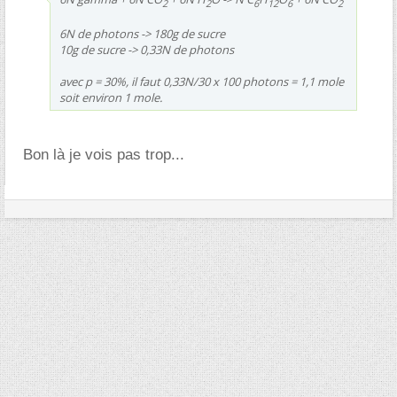
2
2
6
12
6
2
6N de photons -> 180g de sucre
10g de sucre -> 0,33N de photons
avec p = 30%, il faut 0,33N/30 x 100 photons = 1,1 mole
soit environ 1 mole.
Bon là je vois pas trop...