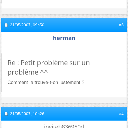
21/05/2007,
09h50
#3
herman
Re : Petit problème sur un
problème ^^
Comment la trouve-t-on justement ?
21/05/2007,
10h26
#4
inviteb836950d