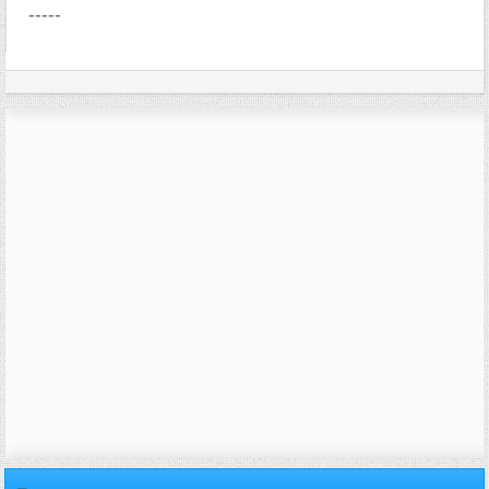
-----