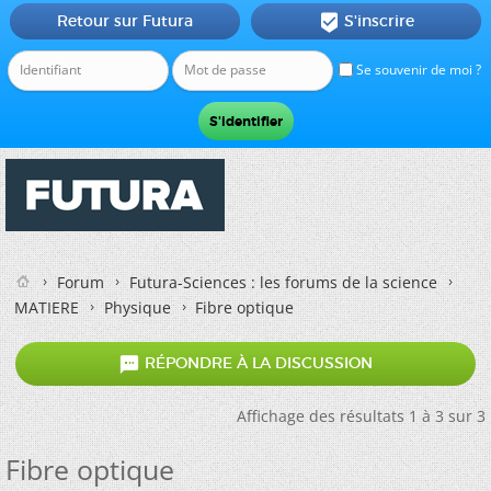
Retour sur Futura
S'inscrire

Se souvenir de moi ?
Forum
Futura-Sciences : les forums de la science
MATIERE
Physique
Fibre optique

RÉPONDRE À LA DISCUSSION
Affichage des résultats 1 à 3 sur 3
Fibre optique