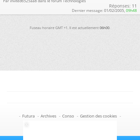
Par invited6525aa8 dans le forum Technologies
Réponses:
11
Dernier message:
01/02/2005,
09h48
Fuseau horaire GMT +1. Il est actuellement
06h00
.
-
Futura
-
Archives
-
Conso
-
Gestion des cookies
-
Politique de confidentialité
-
Haut de page