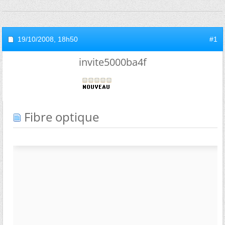
19/10/2008,
18h50
#1
invite5000ba4f
Fibre optique