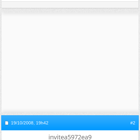
19/10/2008,
19h42
#2
invitea5972ea9