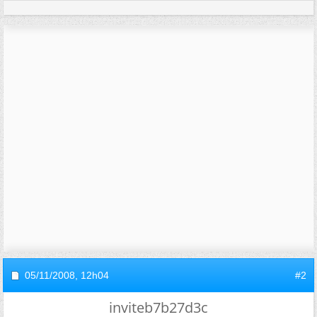
05/11/2008,
12h04
#2
inviteb7b27d3c