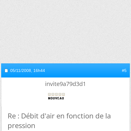
05/11/2008,
16h44
#5
invite9a79d3d1
Re : Débit d'air en fonction de la
pression