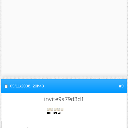
05/11/2008,
20h43
#9
invite9a79d3d1