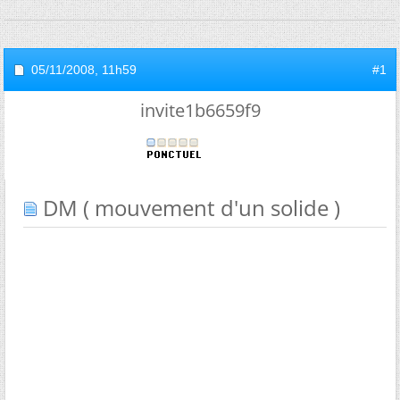
05/11/2008,
11h59
#1
invite1b6659f9
DM ( mouvement d'un solide )