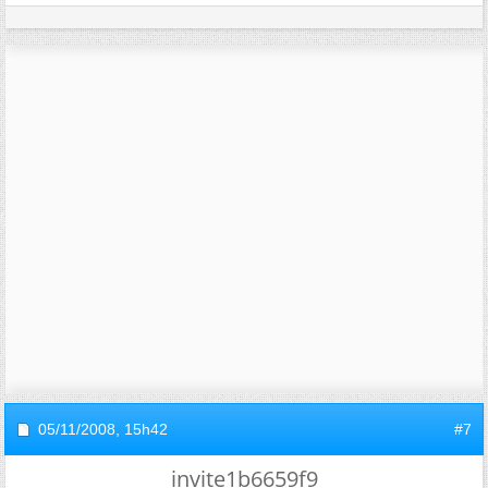
05/11/2008,
15h42
#7
invite1b6659f9