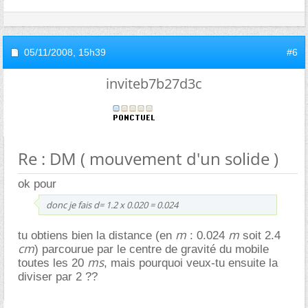
05/11/2008,
15h39
#6
inviteb7b27d3c
Re : DM ( mouvement d'un solide )
ok pour
donc je fais d= 1.2 x 0.020 = 0.024
m
m
tu obtiens bien la distance (en
: 0.024
soit 2.4
cm
) parcourue par le centre de gravité du mobile
ms
toutes les 20
, mais pourquoi veux-tu ensuite la
diviser par 2 ??