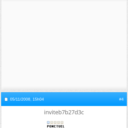
05/11/2008,
15h04
#4
inviteb7b27d3c