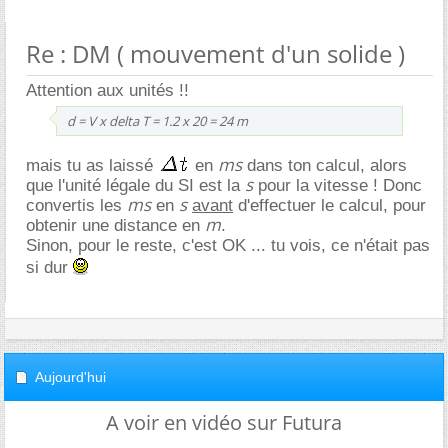
Re : DM ( mouvement d'un solide )
Attention aux unités !!
d = V x delta T = 1.2 x 20 = 24 m
ms
mais tu as laissé
en
dans ton calcul, alors
s
que l'unité légale du SI est la
pour la vitesse ! Donc
ms
s
convertis les
en
avant
d'effectuer le calcul, pour
m
obtenir une distance en
.
Sinon, pour le reste, c'est OK ... tu vois, ce n'était pas
si dur
Aujourd'hui
A voir en vidéo sur Futura