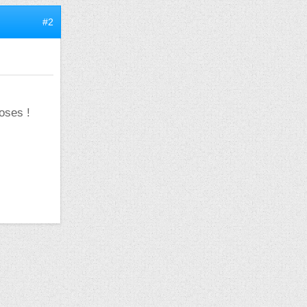
#2
hoses !