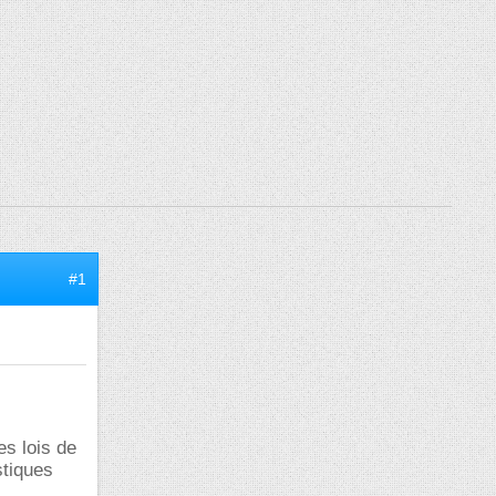
#1
es lois de
stiques