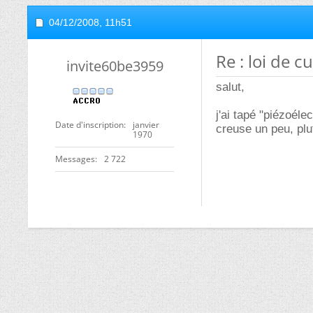
04/12/2008,
11h51
Re : loi de cu
invite60be3959
salut,
j'ai tapé "piézoéle
Date d'inscription
janvier
creuse un peu, plu
1970
Messages
2 722