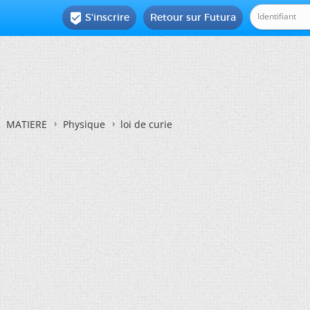
S'inscrire
Retour sur Futura

MATIERE
Physique
loi de curie