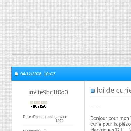
04/12/2008,
10h07
loi de curi
invite9bc1f0d0
------
Date d'inscription
janvier
Bonjour pour mon T
1970
curie pour la pièzo
électriques(R L ...
Messages
2