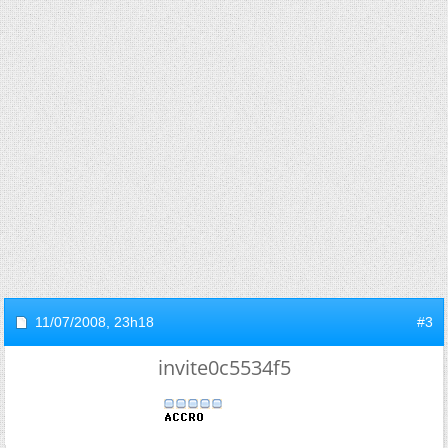
11/07/2008,
23h18
#3
invite0c5534f5