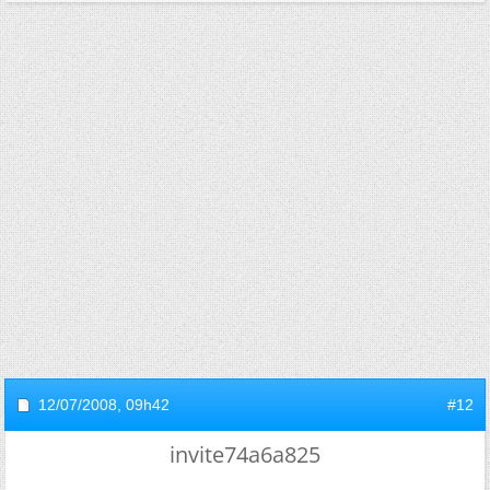
12/07/2008,
09h42
#12
invite74a6a825