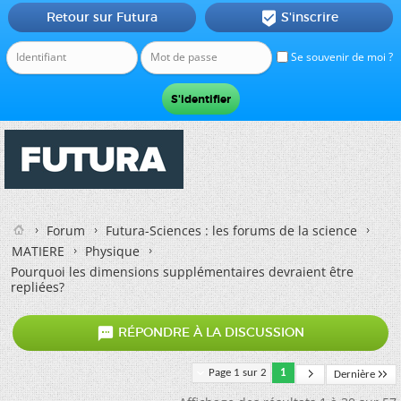
Retour sur Futura
S'inscrire

Se souvenir de moi ?
Forum
Futura-Sciences : les forums de la science
MATIERE
Physique
Pourquoi les dimensions supplémentaires devraient être
repliées?

RÉPONDRE À LA DISCUSSION
Page 1 sur 2
1
Dernière