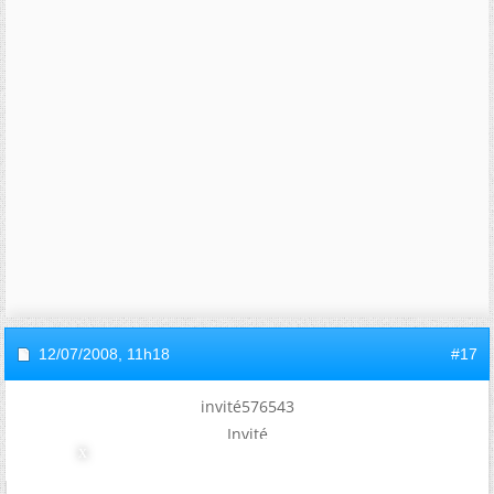
12/07/2008,
11h18
#17
invité576543
Invité