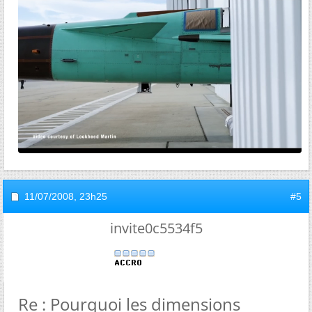
11/07/2008,
23h25
#5
invite0c5534f5
Re : Pourquoi les dimensions