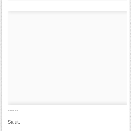
------
Salut,