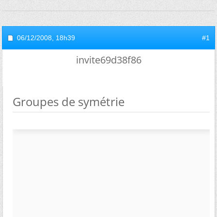
06/12/2008,
18h39
#1
invite69d38f86
Groupes de symétrie