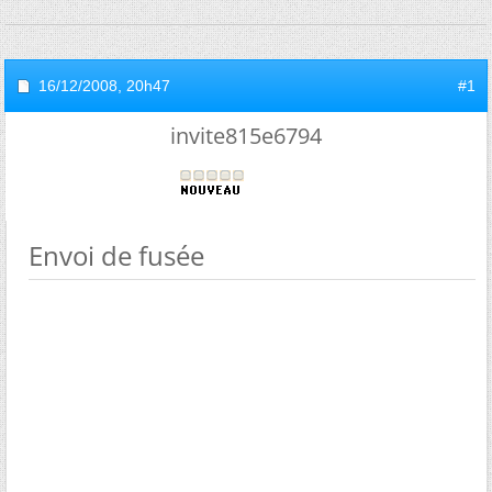
16/12/2008,
20h47
#1
invite815e6794
Envoi de fusée