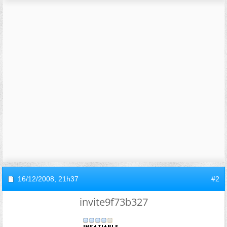
16/12/2008,
21h37
#2
invite9f73b327