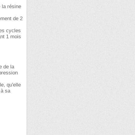
 la résine
ement de 2
des cycles
ant 1 mois
e de la
pression
e, qu'elle
 à sa