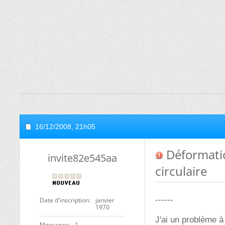
16/12/2008,
21h05
Déformatio
invite82e545aa
circulaire
------
Date d'inscription
janvier
1970
J'ai un problème à
Messages
1