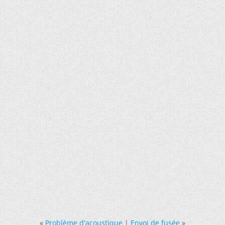
«
Problème d'acoustique
|
Envoi de fusée
»