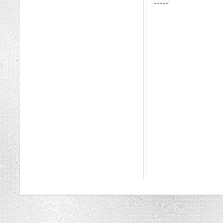
-----