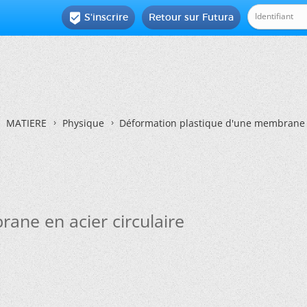
S'inscrire
Retour sur Futura

MATIERE
Physique
Déformation plastique d'une membrane e
ane en acier circulaire