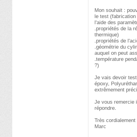
Mon souhait : pouv
le test (fabricatio
l'aide des paramèt
.propriétés de la r
thermique)
.propriétés de l'ac
.géométrie du cyl
auquel on peut ass
.température penda
?)
Je vais devoir tes
époxy, Polyuréthan
extrêmement préci
Je vous remercie 
répondre.
Très cordialement
Marc