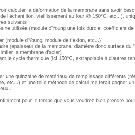
oir calculer la déformation de la membrane sans avoir besoi
n de l'échantillon, vieillissement au four @ 150°C, etc...), un
res suivants :
ésine utilisée (module d'Young une fois durcie, coefficient de 
ier (module d'Young, module de flexion, etc...)
indre (épaisseur de la membrane, diamètre donc surface du "
imiler la membrane d'acier)
nt le cycle thermique (ici 150°C, extrapolable à d'autres t
ter une quinzaine de matériaux de remplissage différents (ré
e, etc...) et une telle méthode de calcul me ferait gagner u
eux...
infiniment pour le temps que vous voudrez bien prendre pou