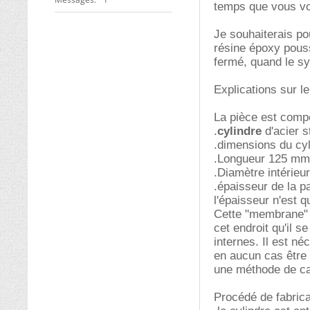
temps que vous vo
Je souhaiterais pou
résine époxy pouss
fermé, quand le s
Explications sur l
La pièce est compo
.
cylindre
d'acier 
.dimensions du cyli
.Longueur 125 mm
.Diamètre intérie
.épaisseur de la p
l'épaisseur n'est 
Cette "membrane" d
cet endroit qu'il 
internes. Il est n
en aucun cas être 
une méthode de ca
Procédé de fabrica