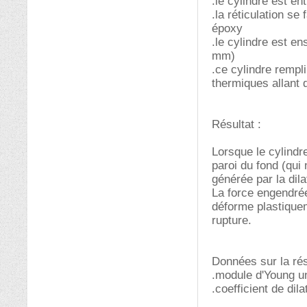
.le cylindre est e
.la réticulation s
époxy
.le cylindre est e
mm)
.ce cylindre rempli
thermiques allant 
Résultat :
Lorsque le cylindre
paroi du fond (qui
générée par la dil
La force engendrée 
déforme plastique
rupture.
Données sur la ré
.module d'Young u
.coefficient de dil