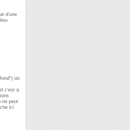
que d'une
lieu
 fond") où
t c'est à
sions
n ne peut
che ici