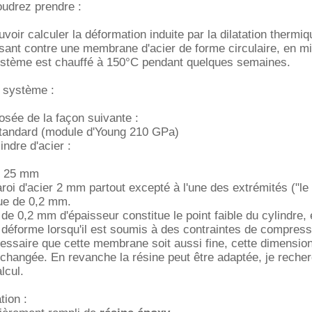
udrez prendre :
voir calculer la déformation induite par la dilatation thermi
ant contre une membrane d'acier de forme circulaire, en mi
ystème est chauffé à 150°C pendant quelques semaines.
e système :
sée de la façon suivante :
standard (module d'Young 210 GPa)
ndre d'acier :
ur 25 mm
aroi d'acier 2 mm partout excepté à l'une des extrémités ("le
que de 0,2 mm.
e 0,2 mm d'épaisseur constitue le point faible du cylindre, e
se déforme lorsqu'il est soumis à des contraintes de compres
écessaire que cette membrane soit aussi fine, cette dimensio
changée. En revanche la résine peut être adaptée, je recher
lcul.
tion :