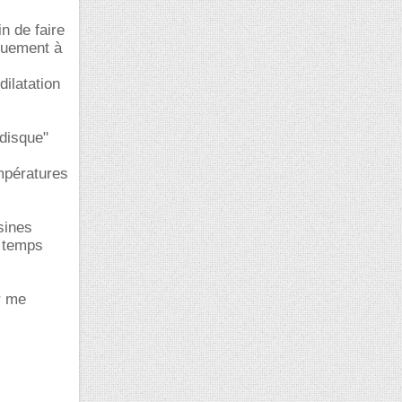
n de faire
iquement à
dilatation
disque"
empératures
sines
n temps
r me