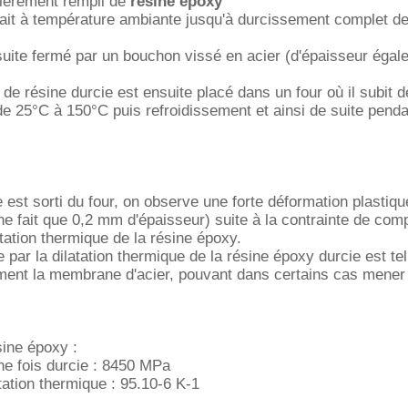
ntièrement rempli de
résine époxy
e fait à température ambiante jusqu'à durcissement complet de
nsuite fermé par un bouchon vissé en acier (d'épaisseur égal
 de résine durcie est ensuite placé dans un four où il subit 
de 25°C à 150°C puis refroidissement et ainsi de suite pend
 est sorti du four, on observe une forte déformation plastiqu
 ne fait que 0,2 mm d'épaisseur) suite à la contrainte de com
atation thermique de la résine époxy.
par la dilatation thermique de la résine époxy durcie est tell
ment la membrane d'acier, pouvant dans certains cas mener
sine époxy :
ne fois durcie : 8450 MPa
atation thermique : 95.10-6 K-1