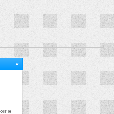
#1
our le