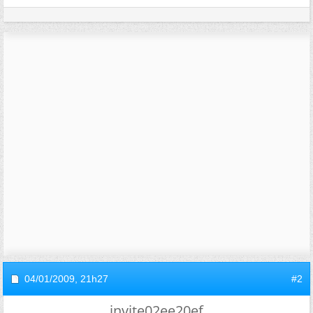
04/01/2009,
21h27
#2
invite02ee20ef