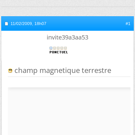
11/02/2009,
18h07
#1
invite39a3aa53
champ magnetique terrestre