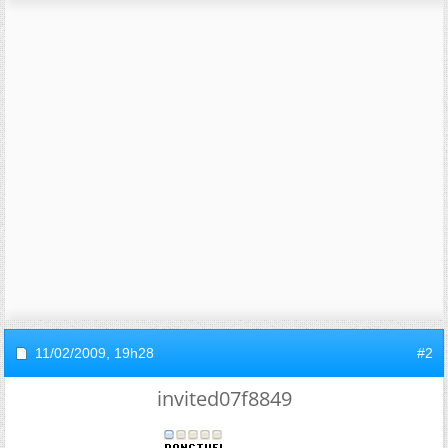
11/02/2009,
19h28
#2
invited07f8849