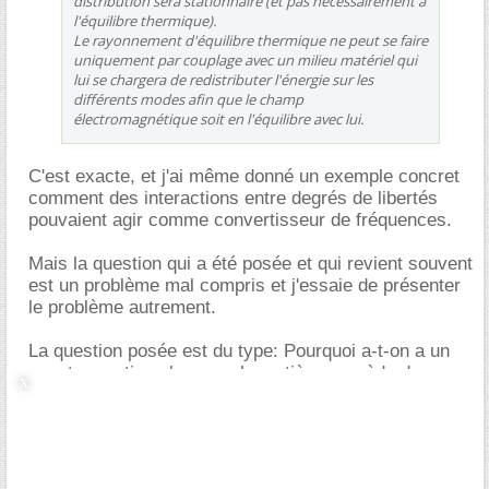
distribution sera stationnaire (et pas nécessairement à
l'équilibre thermique).
Le rayonnement d'équilibre thermique ne peut se faire
uniquement par couplage avec un milieu matériel qui
lui se chargera de redistributer l'énergie sur les
différents modes afin que le champ
électromagnétique soit en l'équilibre avec lui.
C'est exacte, et j'ai même donné un exemple concret
comment des interactions entre degrés de libertés
pouvaient agir comme convertisseur de fréquences.
Mais la question qui a été posée et qui revient souvent
est un problème mal compris et j'essaie de présenter
le problème autrement.
La question posée est du type: Pourquoi a-t-on a un
spectre continu alors que la matière possède des
niveaux discrets, comme tes atomes de sodium.
En fait le
rayonnement du corps noir
que l'on voit ce
n'est pas a priori la propriété de la matière
mais celle
d'un gaz de photon en équilibre thermodynamique