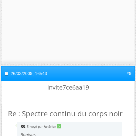
26/03/2009,
16h43
#9
invite7ce6aa19
Re : Spectre continu du corps noir
Envoyé par
Astérion
Bonjour,