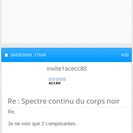
26/03/2009,
17h06
#10
invite1acecc80
Re : Spectre continu du corps noir
Re,
Je ne vois que 2 composantes.