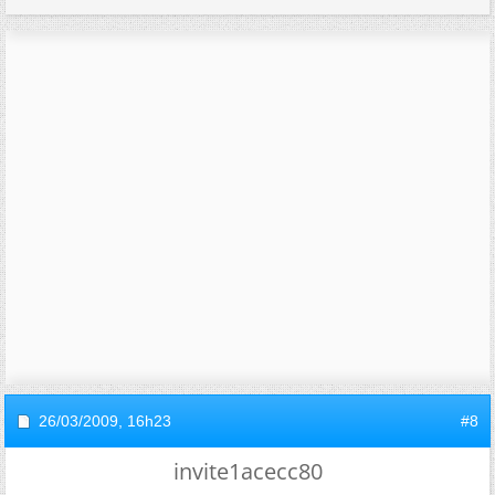
26/03/2009,
16h23
#8
invite1acecc80