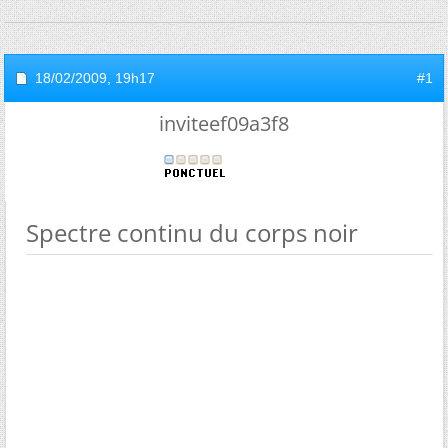
18/02/2009,
19h17
#1
inviteef09a3f8
Spectre continu du corps noir