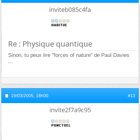
inviteb085c4fa
Re : Physique quantique
Sinon, tu peux lire "forces of nature" de Paul Davies
...
19/03/2005,
18h00
#13
invite2f7a9c95