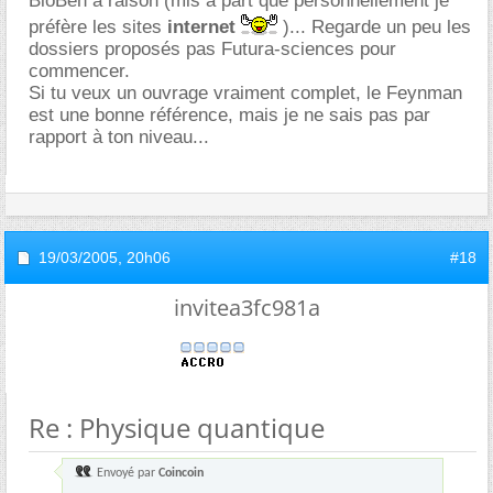
BioBen a raison (mis à part que personnellement je
préfère les sites
internet
)... Regarde un peu les
dossiers proposés pas Futura-sciences pour
commencer.
Si tu veux un ouvrage vraiment complet, le Feynman
est une bonne référence, mais je ne sais pas par
rapport à ton niveau...
19/03/2005,
20h06
#18
invitea3fc981a
Re : Physique quantique
Envoyé par
Coincoin