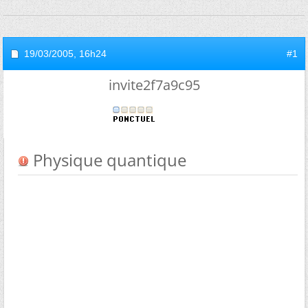
19/03/2005,
16h24
#1
invite2f7a9c95
Physique quantique