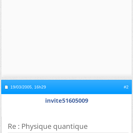
19/03/2005,
16h29
#2
invite51605009
Re : Physique quantique