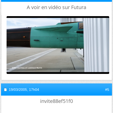
A voir en vidéo sur Futura
19/03/2005,
17h04
#5
invite88ef51f0