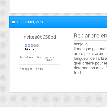
18/03/2009,
21h46
Re : arbre e
invitee0b658bd
bonjour,
il manque pas mal
arbre plein, arbre 
Date d'inscription
janvier
longueur de l'arbre
1970
quel critere pour l
deformation maxi ?
Messages
8 410
fred