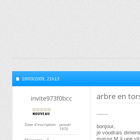
18/03/2009,
21h13
arbre en tor
invite973f0bcc
------
Date d'inscription
janvier
bonjour,
1970
je voudrais dimens
masse M à une vit
Messages
7