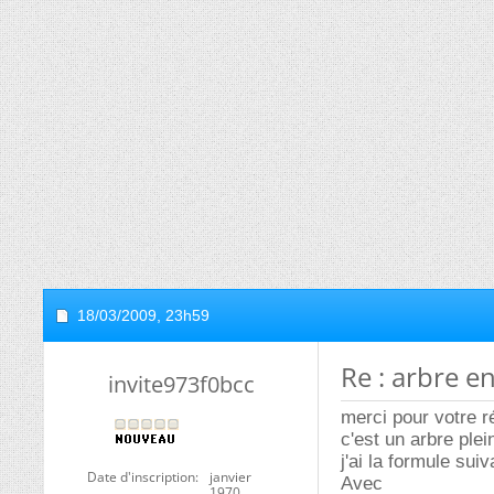
18/03/2009,
23h59
Re : arbre e
invite973f0bcc
merci pour votre 
c'est un arbre plein
j'ai la formule su
Date d'inscription
janvier
Avec
1970