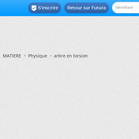
S'inscrire
Retour sur Futura

MATIERE
Physique
arbre en torsion