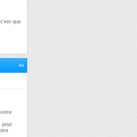
 c'est que
#4
 votre
, pour
otre