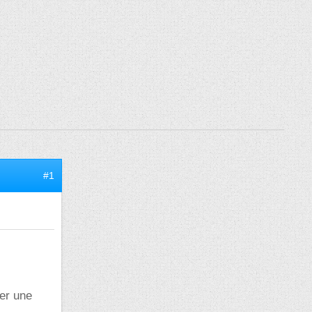
#1
ner une