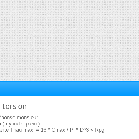
n torsion
réponse monsieur
 ( cylindre plein )
ivante Thau maxi = 16 * Cmax / Pi * D^3 < Rpg