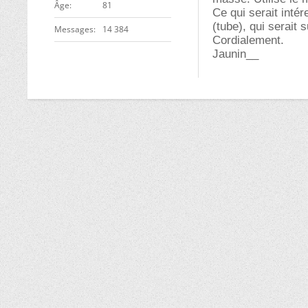
ge
81
Ce qui serait inté
(tube), qui serait 
Messages
14 384
Cordialement.
Jaunin__