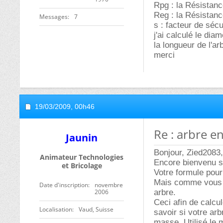
Rpg : la Résistanc
Reg : la Résistanc
Messages
7
s : facteur de sécur
j'ai calculé le di
la longueur de l'ar
merci
19/03/2009,
00h46
Re : arbre e
Jaunin
Bonjour, Zied2083,
Animateur Technologies
Encore bienvenu s
et Bricolage
Votre formule pour
Mais comme vous la 
Date d'inscription
novembre
2006
arbre.
Ceci afin de calcu
Localisation
Vaud, Suisse
savoir si votre arb
masse. Utilisé le 