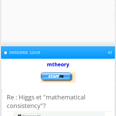
29/03/2005,
12h29
#2
mtheory
Re : Higgs et "mathematical
consistency"?