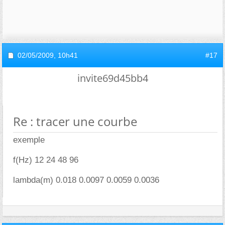
02/05/2009,
10h41
#17
invite69d45bb4
Re : tracer une courbe
exemple
f(Hz) 12 24 48 96
lambda(m) 0.018 0.0097 0.0059 0.0036