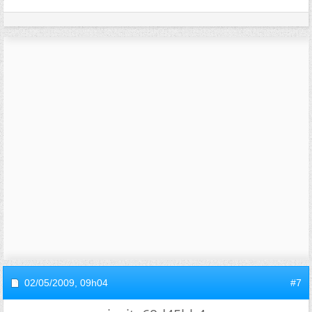
02/05/2009,
09h04
#7