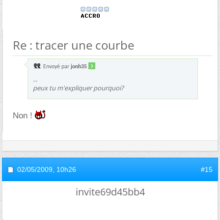
Re : tracer une courbe
Envoyé par
jonh35
...
peux tu m'expliquer pourquoi?
Non !
02/05/2009,
10h26
#15
invite69d45bb4