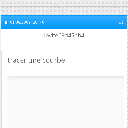
01/05/2009,
20h40
#1
invite69d45bb4
tracer une courbe