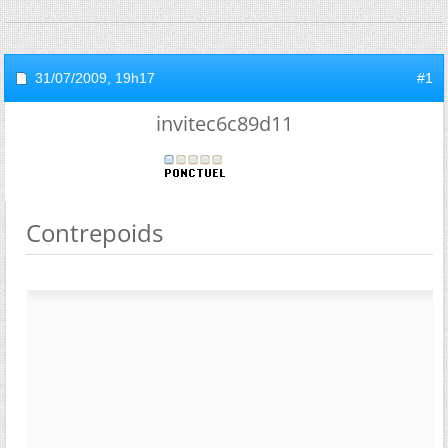
31/07/2009,
19h17
#1
invitec6c89d11
Contrepoids