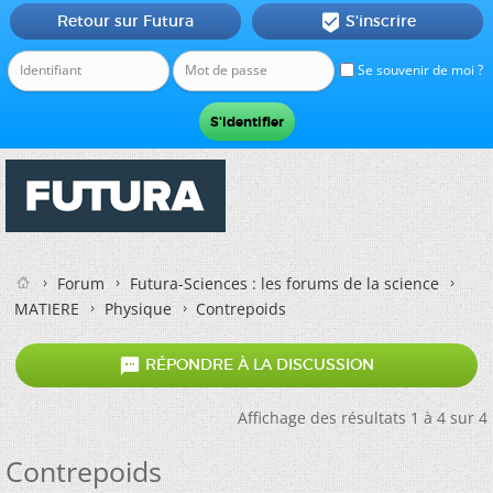
Retour sur Futura
S'inscrire

Se souvenir de moi ?
Forum
Futura-Sciences : les forums de la science
MATIERE
Physique
Contrepoids

RÉPONDRE À LA DISCUSSION
Affichage des résultats 1 à 4 sur 4
Contrepoids