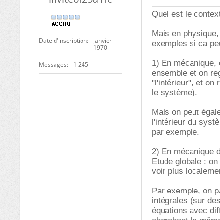
Quel est le contex
Mais en physique, 
Date d'inscription
janvier
exemples si ca peu
1970
1) En mécanique, 
Messages
1 245
ensemble et on rega
"l'intérieur", et o
le système).
Mais on peut égale
l'intérieur du sys
par exemple.
2) En mécanique de
Etude globale : on
voir plus localeme
Par exemple, on pa
intégrales (sur de
équations avec dif