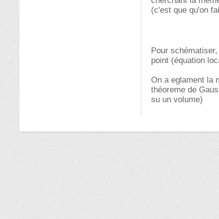
cherchant la même 
(c'est que qu'on f
Pour schématiser, 
point (équation loc
On a eglament la 
théoreme de Gauss 
su un volume)