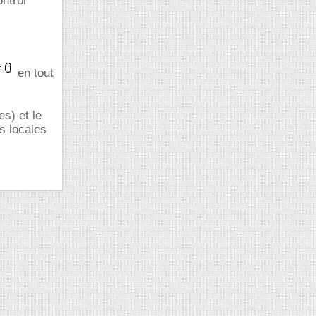
ntrol
en tout
s) et le
s locales