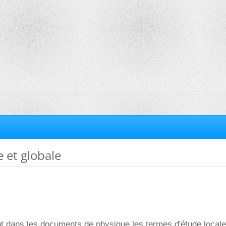
e et globale
t dans les documents de physique les termes d'étude locale