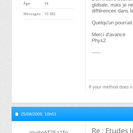
ge
34
globale, mais je n
différences dans le
Messages
10 382
Quelqu'un pourrait-
Merci d'avance
Phys2
-----
If your method does n
25/08/2009,
10h51
Re : Etudes l
invite6f25a1fe