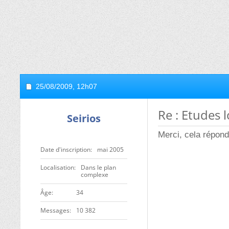
25/08/2009,
12h07
Re : Etudes l
Seirios
Merci, cela répon
Date d'inscription
mai 2005
Localisation
Dans le plan
complexe
ge
34
Messages
10 382