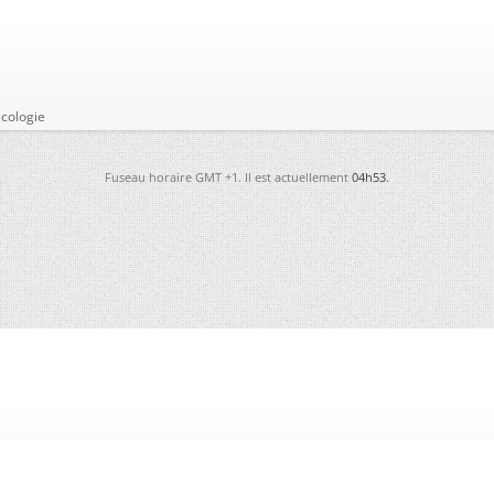
cologie
Fuseau horaire GMT +1. Il est actuellement
04h53
.
-
Futura
-
Archives
-
Conso
-