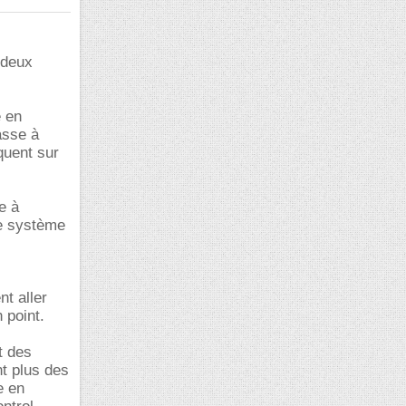
 deux
e en
asse à
iquent sur
e à
le système
nt aller
 point.
t des
nt plus des
e en