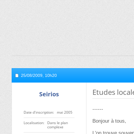
25/08/2009,
10h20
Etudes local
Seirios
------
Date d'inscription
mai 2005
Bonjour à tous,
Localisation
Dans le plan
complexe
L'on trouve souven