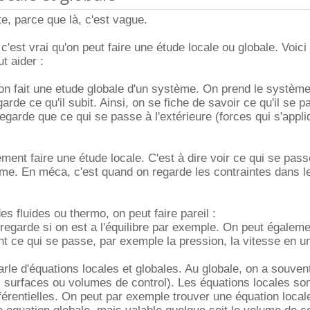
te, parce que là, c'est vague.
c'est vrai qu'on peut faire une étude locale ou globale. Voici
t aider :
on fait une etude globale d'un système. On prend le systèm
rde ce qu'il subit. Ainsi, on se fiche de savoir ce qu'il se p
n regarde que ce qui se passe à l'extérieure (forces qui s'appl
ment faire une étude locale. C'est à dire voir ce qui se pass
tème. En méca, c'est quand on regarde les contraintes dans 
s fluides ou thermo, on peut faire pareil :
 regarde si on est a l'équilibre par exemple. On peut égaleme
nt ce qui se passe, par exemple la pression, la vitesse en un
rle d'équations locales et globales. Au globale, on a souven
s surfaces ou volumes de control). Les équations locales so
férentielles. On peut par exemple trouver une équation local