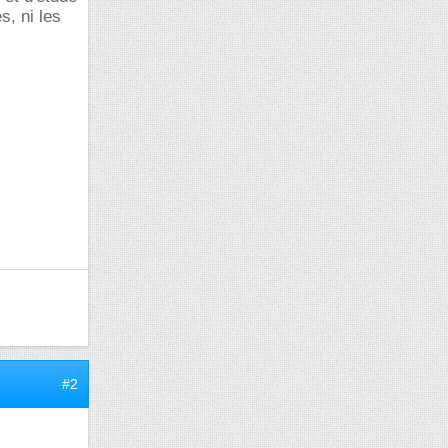
s, ni les
#2