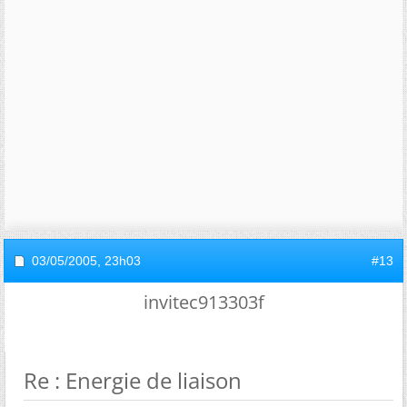
03/05/2005,
23h03
#13
invitec913303f
Re : Energie de liaison