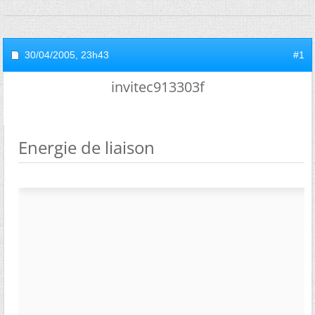
30/04/2005,
23h43
#1
invitec913303f
Energie de liaison