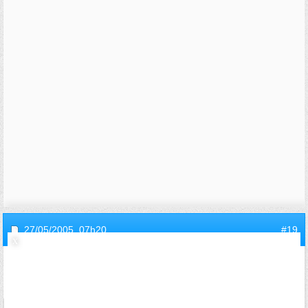
27/05/2005,
07h20
#19
invitec913303f