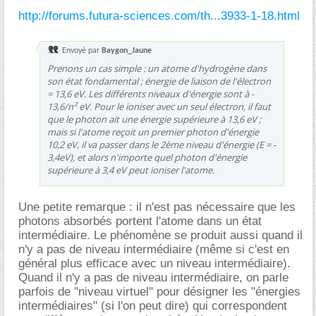
http://forums.futura-sciences.com/th...3933-1-18.html
Envoyé par
Baygon_Jaune
Prenons un cas simple : un atome d'hydrogène dans
son état fondamental ; énergie de liaison de l'électron
= 13,6 eV. Les différents niveaux d'énergie sont à -
13,6/n² eV. Pour le ioniser avec un seul électron, il faut
que le photon ait une énergie supérieure à 13,6 eV ;
mais si l'atome reçoit un premier photon d'énergie
10,2 eV, il va passer dans le 2ème niveau d'énergie (E = -
3,4eV), et alors n'importe quel photon d'énergie
supérieure à 3,4 eV peut ioniser l'atome.
Une petite remarque : il n'est pas nécessaire que les
photons absorbés portent l'atome dans un état
intermédiaire. Le phénomène se produit aussi quand il
n'y a pas de niveau intermédiaire (même si c'est en
général plus efficace avec un niveau intermédiaire).
Quand il n'y a pas de niveau intermédiaire, on parle
parfois de "niveau virtuel" pour désigner les "énergies
intermédiaires" (si l'on peut dire) qui correspondent